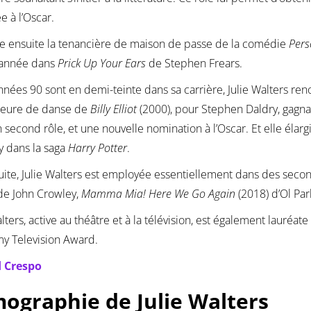
 à l’Oscar.
ue ensuite la tenancière de maison de passe de la comédie
Pers
année dans
Prick Up Your Ears
de Stephen Frears.
années 90 sont en demi-teinte dans sa carrière, Julie Walters ren
seure de danse de
Billy Elliot
(2000), pour Stephen Daldry, gagna
 second rôle, et une nouvelle nomination à l’Oscar. Et elle élarg
 dans la saga
Harry Potter
.
suite, Julie Walters est employée essentiellement dans des second
de John Crowley,
Mamma Mia!
Here We Go Again
(2018) d’Ol Par
alters, active au théâtre et à la télévision, est également lauréat
y Television Award.
 Crespo
mographie de Julie Walters