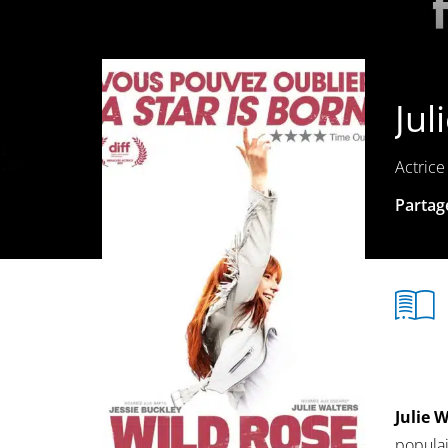
Jul
Actrice
Partage
Julie 
populai