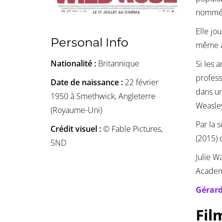
nommée
Elle jo
Personal Info
même 
Nationalité :
Britannique
Si les 
profes
Date de naissance :
22 février
dans un
1950 à Smethwick, Angleterre
Weasley
(Royaume-Uni)
Par la 
Crédit visuel :
© Fable Pictures,
(2015) 
SND
Julie W
Academ
Gérard
Fil