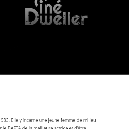
:
1983. Elle y incarne une jeune femme de milieu
ir le BAFTA de la meilleure actrice et d’être