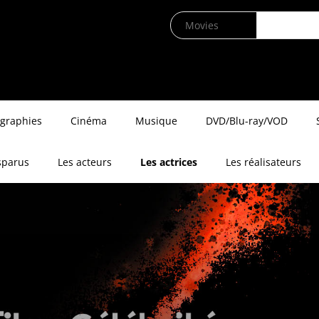
ographies
Cinéma
Musique
DVD/Blu-ray/VOD
sparus
Les acteurs
Les actrices
Les réalisateurs