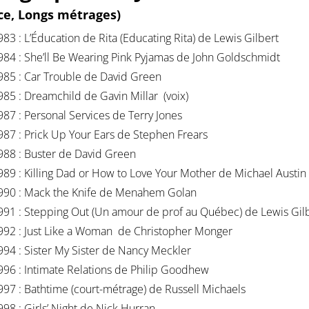
ice, Longs métrages)
983 : L’Éducation de Rita (Educating Rita) de Lewis Gilbert
984 : She’ll Be Wearing Pink Pyjamas de John Goldschmidt
985 : Car Trouble de David Green
985 : Dreamchild de Gavin Millar (voix)
987 : Personal Services de Terry Jones
987 : Prick Up Your Ears de Stephen Frears
988 : Buster de David Green
989 : Killing Dad or How to Love Your Mother de Michael Austin
990 : Mack the Knife de Menahem Golan
991 : Stepping Out (Un amour de prof au Québec) de Lewis Gil
992 : Just Like a Woman de Christopher Monger
994 : Sister My Sister de Nancy Meckler
996 : Intimate Relations de Philip Goodhew
997 : Bathtime (court-métrage) de Russell Michaels
998 : Girls’ Night de Nick Hurran