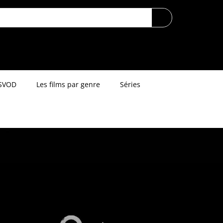
SVOD
Les films par genre
Séries