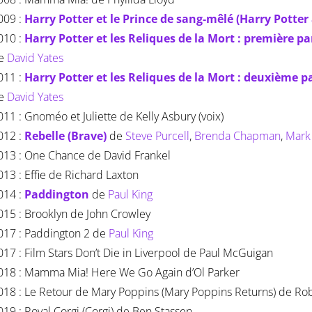
009 :
Harry Potter et le Prince de sang-mêlé (Harry Potter
010 :
Harry Potter et les Reliques de la Mort : première p
e
David Yates
011 :
Harry Potter et les Reliques de la Mort : deuxième p
e
David Yates
011 : Gnoméo et Juliette de Kelly Asbury (voix)
012 :
Rebelle (Brave)
de
Steve Purcell
,
Brenda Chapman
,
Mark
013 : One Chance de David Frankel
013 : Effie de Richard Laxton
014 :
Paddington
de
Paul King
015 : Brooklyn de John Crowley
017 : Paddington 2 de
Paul King
017 : Film Stars Don’t Die in Liverpool de Paul McGuigan
018 : Mamma Mia! Here We Go Again d’Ol Parker
018 : Le Retour de Mary Poppins (Mary Poppins Returns) de Ro
019 : Royal Corgi (Corgi) de Ben Stassen