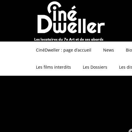
CinéDweller : page d’accueil
News
Bi
Les films interdits
Les Dossiers
Les di