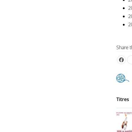
2
2
2
Share t
Titres