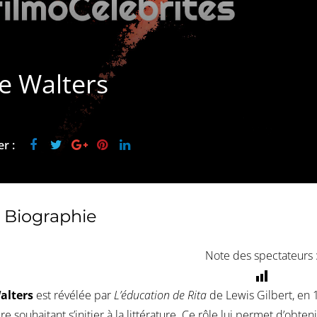
ie Walters
r :
Biographie
Note des spectateurs 
Walters
est révélée par
L’éducation de Rita
de Lewis Gilbert, en 
re souhaitant s’initier à la littérature. Ce rôle lui permet d’obten