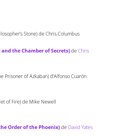
Philosopher’s Stone) de Chris Columbus
r and the Chamber of Secrets)
de
Chris
the Prisoner of Azkaban) d’Alfonso Cuarón
let of Fire) de Mike Newell
the Order of the Phoenix)
de
David Yates