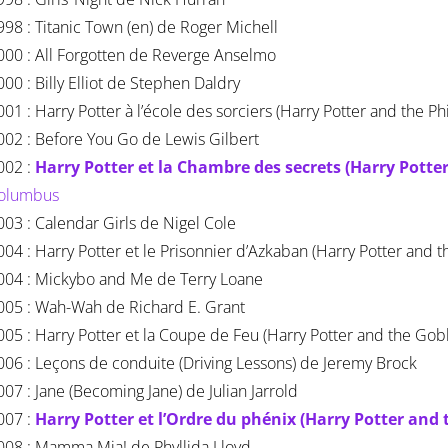
998 : Titanic Town
(en)
de Roger Michell
000 : All Forgotten de Reverge Anselmo
000 : Billy Elliot de Stephen Daldry
001 : Harry Potter à l’école des sorciers (Harry Potter and the 
002 : Before You Go de Lewis Gilbert
002 :
Harry Potter et la Chambre des secrets (Harry Potte
olumbus
003 : Calendar Girls de Nigel Cole
004 : Harry Potter et le Prisonnier d’Azkaban (Harry Potter and 
004 : Mickybo and Me de Terry Loane
005 : Wah-Wah de Richard E. Grant
005 : Harry Potter et la Coupe de Feu (Harry Potter and the Gob
006 : Leçons de conduite (Driving Lessons) de Jeremy Brock
007 : Jane (Becoming Jane) de Julian Jarrold
007 :
Harry Potter et l’Ordre du phénix (Harry Potter and 
008 : Mamma Mia! de Phyllida Lloyd