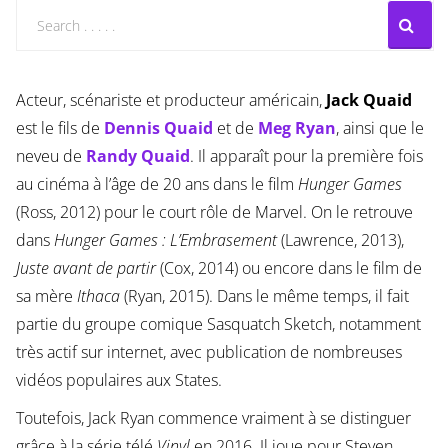
Acteur, scénariste et producteur américain,
Jack Quaid
est le fils de
Dennis Quaid
et de
Meg Ryan
, ainsi que le
neveu de
Randy Quaid
. Il apparaît pour la première fois
au cinéma à l’âge de 20 ans dans le film
Hunger Games
(Ross, 2012) pour le court rôle de Marvel. On le retrouve
dans
Hunger Games : L’Embrasement
(Lawrence, 2013),
Juste avant de partir
(Cox, 2014) ou encore dans le film de
sa mère
Ithaca
(Ryan, 2015). Dans le même temps, il fait
partie du groupe comique Sasquatch Sketch, notamment
très actif sur internet, avec publication de nombreuses
vidéos populaires aux States.
Toutefois, Jack Ryan commence vraiment à se distinguer
grâce à la série télé
Vinyl
en 2016. Il joue pour Steven