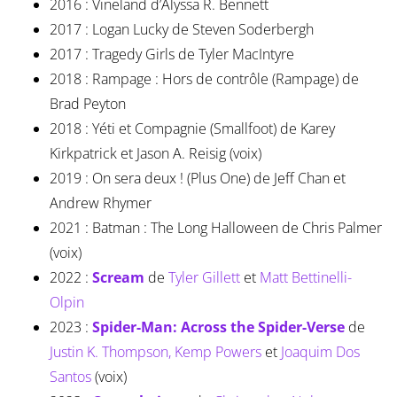
2016 : Vineland d’Alyssa R. Bennett
2017 : Logan Lucky de Steven Soderbergh
2017 : Tragedy Girls de Tyler MacIntyre
2018 : Rampage : Hors de contrôle (Rampage) de
Brad Peyton
2018 : Yéti et Compagnie (Smallfoot) de Karey
Kirkpatrick et Jason A. Reisig (voix)
2019 : On sera deux ! (Plus One) de Jeff Chan et
Andrew Rhymer
2021 : Batman : The Long Halloween de Chris Palmer
(voix)
2022 :
Scream
de
Tyler Gillett
et
Matt Bettinelli-
Olpin
2023 :
Spider-Man: Across the Spider-Verse
de
Justin K. Thompson,
Kemp Powers
et
Joaquim Dos
Santos
(voix)