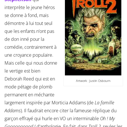
interprète le jeune héros
se donne à fond, mais
démontre à lui tout seul
que les enfants n’ont pas
de don inné pour la
comédie, contrairement à
une croyance populaire.
Mais celle qui nous donne
le vertige est bien
Deborah Reed qui est en
Artwork : Justin Osbourn
mode pétage de plomb
permanent en méchante
largement inspirée par Morticia Addams (de
La famille
Addams
). Il faudrait encore citer la fameuse réplique du
garçon effrayé qui hurle en VO un interminable
Oh ! My
Goooooooood !
d’anthologie. En fait, dans
Troll 2
, seules les