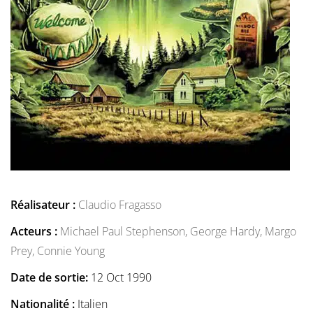
Réalisateur :
Claudio Fragasso
Acteurs :
Michael Paul Stephenson,
George Hardy,
Margo
Prey,
Connie Young
Date de sortie:
12 Oct 1990
Nationalité :
Italien