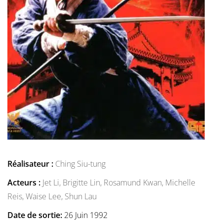
Réalisateur :
Ching Siu-tung
Acteurs :
Jet Li,
Brigitte Lin,
Rosamund Kwan,
Michelle
Reis,
Waise Lee,
Shun Lau
Date de sortie:
26 Juin 1992