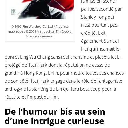
la mise en scène,
parfois secondé par
Stanley Tong qui
n’est pourtant pas
© 1990 Film Worshop Co. Ltd / Propriété
graphique : © 2008 Metropolitan FilmExport.
crédité. Exit
Tous droits réservés.
également Samuel
Hui qui incarnait le
poivrot Ling Wu Chung sans réel charisme et place à Jet Li,
protégé de Tsui Hark dont la réputation ne cesse de
grandir à Hong Kong. Enfin, pour mettre toutes ses chances
de son côté, Tsui Hark engage dans le rôle de l’antagoniste
androgyne la star Brigitte Lin qui fera beaucoup pour la
réussite et l’impact du film.
De l’humour bis au sein
d’une intrigue curieuse