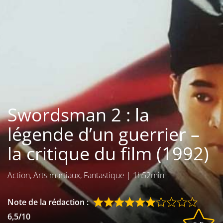
Les films par
genre
Séries
Les films
interdits
Swordsman 2 : la
Les Dossiers
légende d’un guerrier –
Les disparus
la critique du film (1992)
Les acteurs
Action, Arts martiaux, Fantastique
|
1h52min
Les actrices
Les réalisateurs
Note de la rédaction :
6,5/10