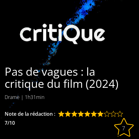
Les films par
genre
Séries
Les films
interdits
Pas de vagues : la
Les Dossiers
critique du film (2024)
Les disparus
Drame
|
1h31min
Les acteurs
Les actrices
Note de la rédaction :
7/10
Les réalisateurs
7