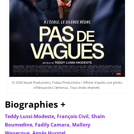
© 2024 Kazak Productions, Frakas Productions / Affiche d’après une photo
d’Alessandro Clemenza. Tous droits réservés.
Biographies +
Teddy Lussi-Modeste
,
François Civil,
Shaïn
Boumedine,
Fadily Camara,
Mallory
Wanecque,
Agnès Hurstel