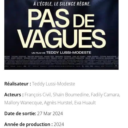
Réalisateur :
Teddy Lussi-Modeste
Acteurs :
François Civil,
Shaïn Boumedine,
Fadily Camara,
Mallory Wanecque,
Agnès Hurstel,
Eva Huault
Date de sortie:
27 Mar 2024
Année de production :
2024