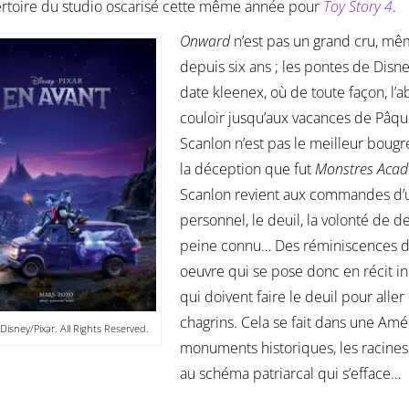
rtoire du studio oscarisé cette même année pour
Toy Story 4
.
Onward
n’est pas un grand cru, mêm
depuis six ans ; les pontes de Disn
date kleenex, où de toute façon, l’a
couloir jusqu’aux vacances de Pâque
Scanlon n’est pas le meilleur bougre
la déception que fut
Monstres Aca
Scanlon revient aux commandes d’un
personnel, le deuil, la volonté de de
peine connu… Des réminiscences d
oeuvre qui se pose donc en récit in
qui doivent faire le deuil pour aller 
chagrins. Cela se fait dans une Amé
Disney/Pixar. All Rights Reserved.
monuments historiques, les racines
au schéma patriarcal qui s’efface…