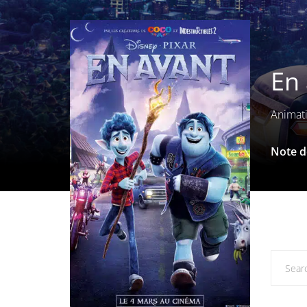
En 
Animati
Note de