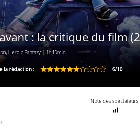
avant : la critique du film (
on, Heroic Fantasy
|
1h40min
 la rédaction :
6/10
Note des spectateurs 