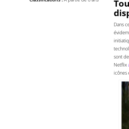
Tou
dis
Dans ce
évidemm
initiat
technol
sont de
Netflix
icônes 