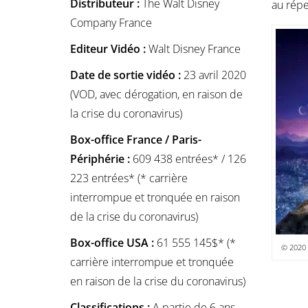
Distributeur :
The Walt Disney
au répe
Company France
Editeur Vidéo :
Walt Disney France
Date de sortie vidéo :
23 avril 2020
(VOD, avec dérogation, en raison de
la crise du coronavirus)
Box-office France / Paris-
Périphérie :
609 438 entrées* / 126
223 entrées* (* carrière
interrompue et tronquée en raison
de la crise du coronavirus)
Box-office USA :
61 555 145$* (*
© 2020 
carrière interrompue et tronquée
en raison de la crise du coronavirus)
Classifications :
A partie de 6 ans