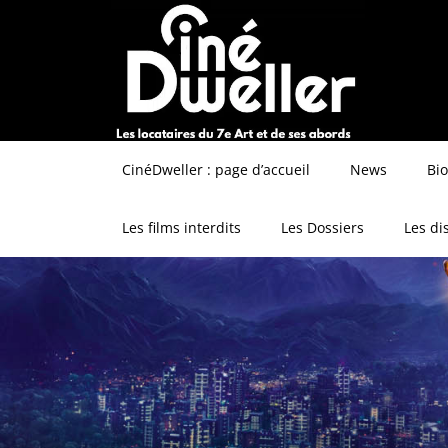
CinéDweller : page d’accueil
News
Bi
Les films interdits
Les Dossiers
Les di