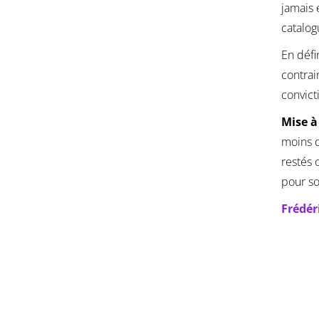
jamais 
catalo
En défi
contrai
convict
Mise à 
moins d
restés 
pour so
Frédér