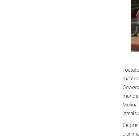
Toutefo
matéria
Onwar
monde d’
Molina 
jamais 
Ce pre
d’anima