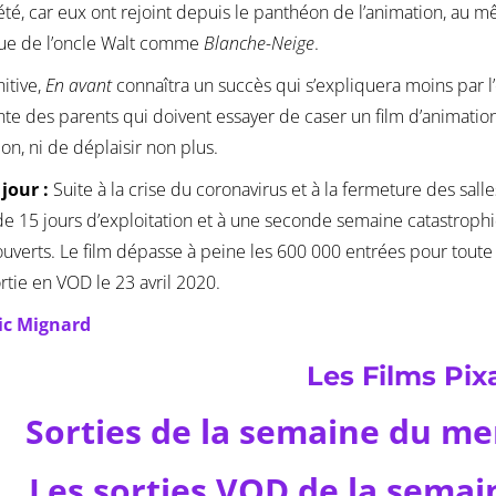
été, car eux ont rejoint depuis le panthéon de l’animation, au 
gue de l’oncle Walt comme
Blanche-Neige
.
nitive,
En avant
connaîtra un succès qui s’expliquera moins par l’
nte des parents qui doivent essayer de caser un film d’animation 
ion, ni de déplaisir non plus.
jour :
Suite à la crise du coronavirus et à la fermeture des salle
e 15 jours d’exploitation et à une seconde semaine catastroph
ouverts. Le film dépasse à peine les 600 000 entrées pour toute 
rtie en VOD le 23 avril 2020.
ic Mignard
Les Films Pix
Sorties de la semaine du me
Les sorties VOD de la semain