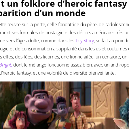
t un folklore d’heroic fantasy
parition d’un monde
tte œuvre sur la perte, celle fondatrice du père, de l’adolescen
ent ses formules de nostalgie et les décors américains très p
ique vers l’âge adulte, comme dans les
Toy Story
, se fait au prix 
ogie et de consommation a supplanté dans les us et coutumes d
s elfes, des fées, des licornes, une lionne ailée, un centaure, u
Bright,
dont le mélange fonctionne assez bien, avec un anthrop
d’heroic fantasy, et une volonté de diversité bienveillante.