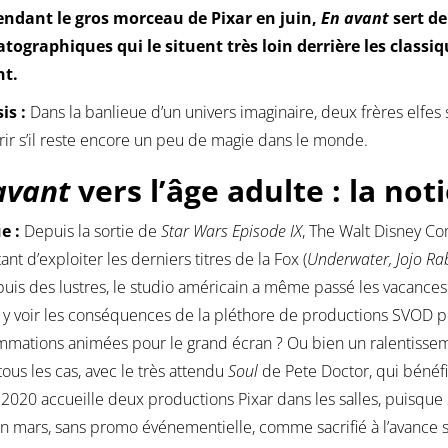
endant le gros morceau de Pixar en juin,
En avant
sert de
tographiques qui le situent très loin derrière les classi
nt.
is :
Dans la banlieue d’un univers imaginaire, deux frères elfe
ir s’il reste encore un peu de magie dans le monde.
avant
vers l’âge adulte : la not
e :
Depuis la sortie de
Star Wars Episode IX
, The Walt Disney Co
ant d’exploiter les derniers titres de la Fox (
Underwater, Jojo Rab
puis des lustres, le studio américain a même passé les vacances 
 y voir les conséquences de la pléthore de productions SVOD p
mations animées pour le grand écran ? Ou bien un ralentisseme
tous les cas, avec le très attendu
Soul
de Pete Doctor, qui bénéfic
 2020 accueille deux productions Pixar dans les salles, puisque
en mars, sans promo événementielle, comme sacrifié à l’avance s