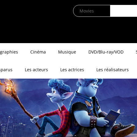
ographies
Cinéma
Musique
DVD/Blu-ray/VOD
sparus
Les acteurs
Les actrices
Les réalisateurs