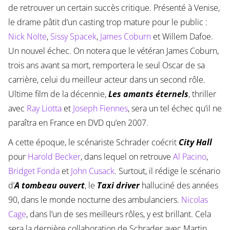
de retrouver un certain succès critique. Présenté à Venise,
le drame pâtit d’un casting trop mature pour le public :
Nick Nolte
,
Sissy Spacek
,
James Coburn
et Willem Dafoe.
Un nouvel échec. On notera que le vétéran James Coburn,
trois ans avant sa mort, remportera le seul Oscar de sa
carrière, celui du meilleur acteur dans un second rôle.
Ultime film de la décennie,
Les amants éternels
, thriller
avec
Ray Liotta
et
Joseph Fiennes
, sera un tel échec qu’il ne
paraîtra en France en DVD qu’en 2007.
A cette époque, le scénariste Schrader coécrit
City Hall
pour
Harold Becker
, dans lequel on retrouve
Al Pacino
,
Bridget Fonda
et
John Cusack
. Surtout, il rédige le scénario
d’
A tombeau ouvert
, le
Taxi driver
halluciné des années
90, dans le monde nocturne des ambulanciers.
Nicolas
Cage
, dans l’un de ses meilleurs rôles, y est brillant. Cela
sera la dernière collaboration de Schrader avec Martin