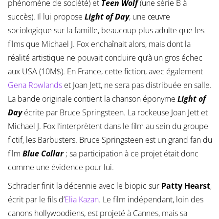
phénomène de société) et
Teen Wolf
(une série B à
succès). Il lui propose
Light of Day
, une œuvre
sociologique sur la famille, beaucoup plus adulte que les
films que Michael J. Fox enchaînait alors, mais dont la
réalité artistique ne pouvait conduire qu’à un gros échec
aux USA (10M$). En France, cette fiction, avec également
Gena Rowlands
et Joan Jett, ne sera pas distribuée en salle.
La bande originale contient la chanson éponyme
Light of
Day
écrite par Bruce Springsteen. La rockeuse Joan Jett et
Michael J. Fox l’interprètent dans le film au sein du groupe
fictif, les Barbusters. Bruce Springsteen est un grand fan du
film
Blue Collar
; sa participation à ce projet était donc
comme une évidence pour lui.
Schrader finit la décennie avec le biopic sur
Patty Hearst
,
écrit par le fils d’
Elia Kazan
. Le film indépendant, loin des
canons hollywoodiens, est projeté à Cannes, mais sa