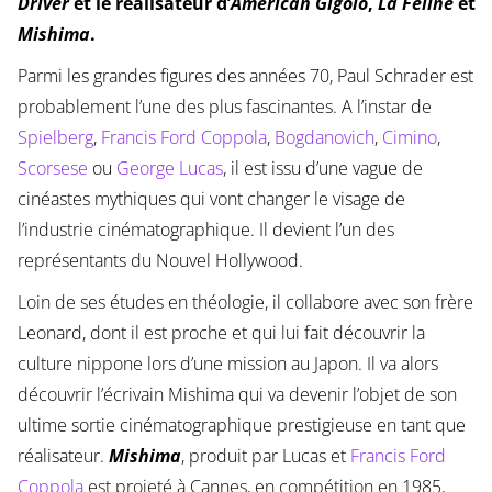
Driver
et le réalisateur d’
American Gigolo
,
La Féline
et
Mishima
.
Parmi les grandes figures des années 70, Paul Schrader est
probablement l’une des plus fascinantes. A l’instar de
Spielberg
,
Francis Ford Coppola
,
Bogdanovich
,
Cimino
,
Scorsese
ou
George Lucas
, il est issu d’une vague de
cinéastes mythiques qui vont changer le visage de
l’industrie cinématographique. Il devient l’un des
représentants du Nouvel Hollywood.
Loin de ses études en théologie, il collabore avec son frère
Leonard, dont il est proche et qui lui fait découvrir la
culture nippone lors d’une mission au Japon. Il va alors
découvrir l’écrivain Mishima qui va devenir l’objet de son
ultime sortie cinématographique prestigieuse en tant que
réalisateur.
Mishima
, produit par Lucas et
Francis Ford
Coppola
est projeté à Cannes, en compétition en 1985,