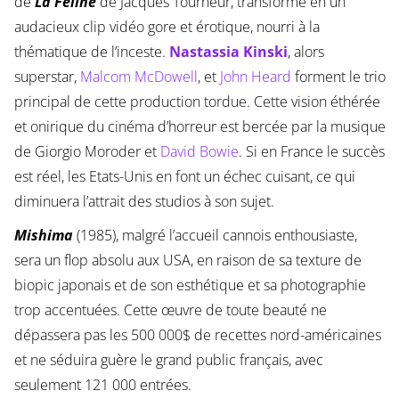
de
La Féline
de Jacques Tourneur, transformé en un
audacieux clip vidéo gore et érotique, nourri à la
thématique de l’inceste.
Nastassia Kinski
, alors
superstar,
Malcom McDowell
, et
John Heard
forment le trio
principal de cette production tordue. Cette vision éthérée
et onirique du cinéma d’horreur est bercée par la musique
de Giorgio Moroder et
David Bowie
. Si en France le succès
est réel, les Etats-Unis en font un échec cuisant, ce qui
diminuera l’attrait des studios à son sujet.
Mishima
(1985), malgré l’accueil cannois enthousiaste,
sera un flop absolu aux USA, en raison de sa texture de
biopic japonais et de son esthétique et sa photographie
trop accentuées. Cette œuvre de toute beauté ne
dépassera pas les 500 000$ de recettes nord-américaines
et ne séduira guère le grand public français, avec
seulement 121 000 entrées.