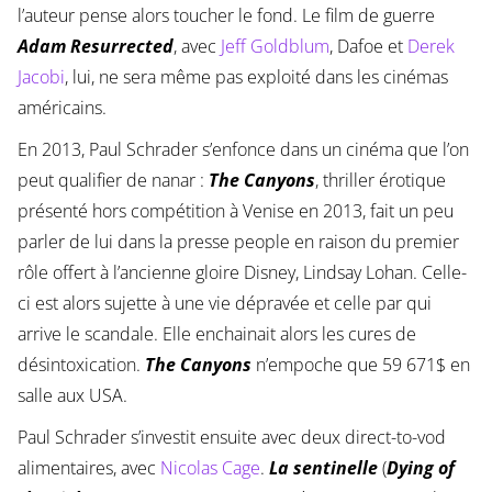
l’auteur pense alors toucher le fond. Le film de guerre
Adam Resurrected
, avec
Jeff Goldblum
, Dafoe et
Derek
Jacobi
, lui, ne sera même pas exploité dans les cinémas
américains.
En 2013, Paul Schrader s’enfonce dans un cinéma que l’on
peut qualifier de nanar :
The Canyons
, thriller érotique
présenté hors compétition à Venise en 2013, fait un peu
parler de lui dans la presse people en raison du premier
rôle offert à l’ancienne gloire Disney, Lindsay Lohan. Celle-
ci est alors sujette à une vie dépravée et celle par qui
arrive le scandale. Elle enchainait alors les cures de
désintoxication.
The Canyons
n’empoche que 59 671$ en
salle aux USA.
Paul Schrader s’investit ensuite avec deux direct-to-vod
alimentaires, avec
Nicolas Cage
.
La sentinelle
(
Dying of