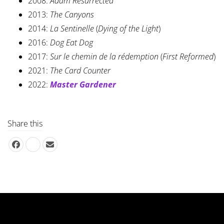
2008:
Adam Resurrected
2013:
The Canyons
2014:
La Sentinelle
(
Dying of the Light
)
2016:
Dog Eat Dog
2017:
Sur le chemin de la rédemption
(
First Reformed
)
2021:
The Card Counter
2022:
Master Gardener
Share this