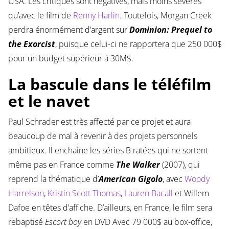
USA. Les critiques sont négatives, mais moins sévères
qu’avec le film de
Renny Harlin
. Toutefois, Morgan Creek
perdra énormément d’argent sur
Dominion: Prequel to
the Exorcist
, puisque celui-ci ne rapportera que 250 000$
pour un budget supérieur à 30M$.
La bascule dans le téléfilm
et le navet
Paul Schrader est très affecté par ce projet et aura
beaucoup de mal à revenir à des projets personnels
ambitieux. Il enchaîne les séries B ratées qui ne sortent
même pas en France comme
The Walker
(2007), qui
reprend la thématique d’
American Gigolo
, avec
Woody
Harrelson
,
Kristin Scott Thomas
,
Lauren Bacall
et Willem
Dafoe en têtes d’affiche. D’ailleurs, en France, le film sera
rebaptisé
Escort boy
en DVD Avec 79 000$ au box-office,