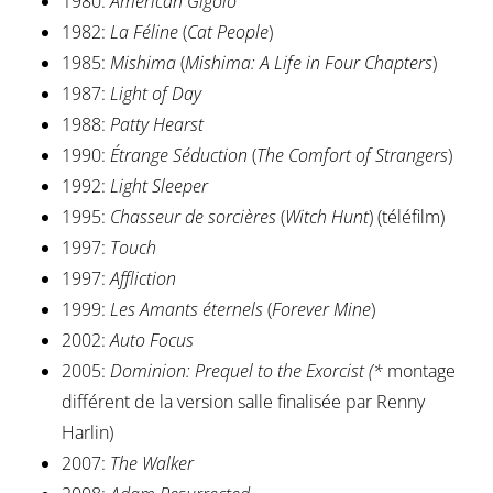
1980:
American Gigolo
1982:
La Féline
(
Cat People
)
1985:
Mishima
(
Mishima: A Life in Four Chapters
)
1987:
Light of Day
1988:
Patty Hearst
1990:
Étrange Séduction
(
The Comfort of Strangers
)
1992:
Light Sleeper
1995:
Chasseur de sorcières
(
Witch Hunt
) (téléfilm)
1997:
Touch
1997:
Affliction
1999:
Les Amants éternels
(
Forever Mine
)
2002:
Auto Focus
2005:
Dominion: Prequel to the Exorcist (*
montage
différent de la version salle finalisée par Renny
Harlin)
2007:
The Walker