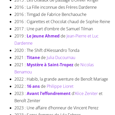
2015 : Les Oiseaux de passage d’Olivier Ringer
2016 : La Fille inconnue des Frères Dardenne
2016 : Timgad de Fabrice Benchaouche
2016 : Cigarettes et Chocolat chaud de Sophie Reine
2017 : Une part d’ombre de Samuel Tilman
2019 :
Le Jeune Ahmed
de
Jean-Pierre et Luc
Dardenne
2020 : The Shift d’Alessandro Tonda
2021 :
Titane
de
Julia Ducournau
2021 :
Mystère à Saint-Tropez
de
Nicolas
Benamou
2022 : Habib, la grande aventure de Benoît Mariage
2022 :
16 ans
de
Philippe Lioret
2023 :
Avant l’effondrement
d’
Alice Zeniter
et
Benoît Zeniter
2023 : Une affaire d’honneur de Vincent Perez