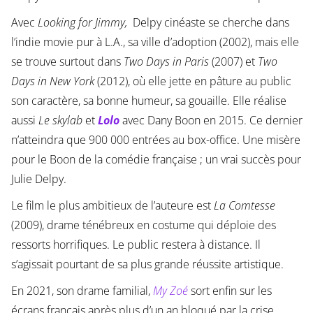
Avec
Looking for Jimmy,
Delpy cinéaste se cherche dans
l’indie movie pur à L.A., sa ville d’adoption (2002), mais elle
se trouve surtout dans
Two Days in Paris
(2007) et
Two
Days in New York
(2012), où elle jette en pâture au public
son caractère, sa bonne humeur, sa gouaille. Elle réalise
aussi
Le skylab
et
Lolo
avec Dany Boon en 2015. Ce dernier
n’atteindra que 900 000 entrées au box-office. Une misère
pour le Boon de la comédie française ; un vrai succès pour
Julie Delpy.
Le film le plus ambitieux de l’auteure est
La Comtesse
(2009), drame ténébreux en costume qui déploie des
ressorts horrifiques. Le public restera à distance. Il
s’agissait pourtant de sa plus grande réussite artistique.
En 2021, son drame familial,
My Zoé
sort enfin sur les
écrans français après plus d’un an bloqué par la crise