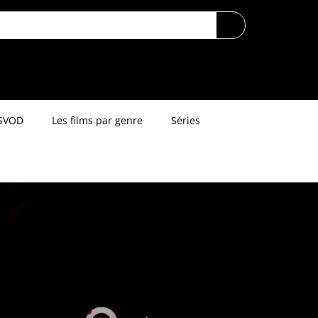
SVOD
Les films par genre
Séries