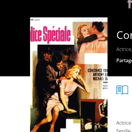
Co
Actrice
Partage
Actrice
famille