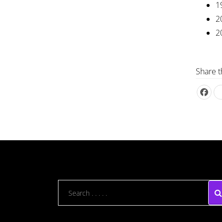
1
2
2
Share t