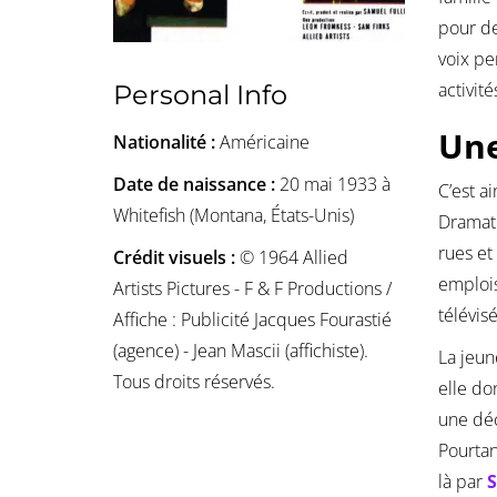
pour de
voix pe
activit
Personal Info
Une
Nationalité :
Américaine
Date de naissance :
20 mai 1933 à
C’est a
Whitefish (Montana, États-Unis)
Dramati
rues et
Crédit visuels :
©️ 1964 Allied
emploi
Artists Pictures - F & F Productions /
télévisé
Affiche : Publicité Jacques Fourastié
(agence) - Jean Mascii (affichiste).
La jeun
Tous droits réservés.
elle do
une déc
Pourtan
là par
S