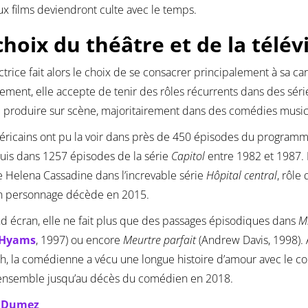
x films deviendront culte avec le temps.
choix du théâtre et de la télév
actrice fait alors le choix de se consacrer principalement à sa 
lement, elle accepte de tenir des rôles récurrents dans des séries
 produire sur scène, majoritairement dans des comédies music
éricains ont pu la voir dans près de 450 épisodes du program
uis dans 1257 épisodes de la série
Capitol
entre 1982 et 1987. E
e Helena Cassadine dans l’increvable série
Hôpital central
, rôle
n personnage décède en 2015.
d écran, elle ne fait plus que des passages épisodiques dans
M
 Hyams
, 1997) ou encore
Meurtre parfait
(Andrew Davis, 1998).
, la comédienne a vécu une longue histoire d’amour avec le 
 ensemble jusqu’au décès du comédien en 2018.
e Dumez