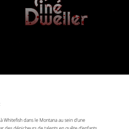
:
à Whitefish dans le Montana au sein d’une
 par des dénicheurs de talents en quête d’enfants