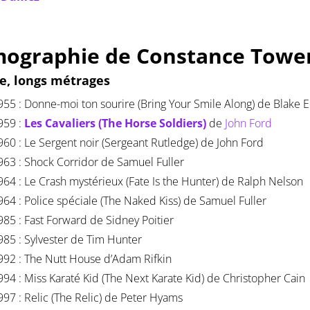
mographie de Constance Towe
ce, longs métrages
955 : Donne-moi ton sourire (Bring Your Smile Along) de Blake
959 :
Les Cavaliers (The Horse Soldiers)
de
John Ford
960 : Le Sergent noir (Sergeant Rutledge) de John Ford
963 : Shock Corridor de Samuel Fuller
964 : Le Crash mystérieux (Fate Is the Hunter) de Ralph Nelson
964 : Police spéciale (The Naked Kiss) de Samuel Fuller
985 : Fast Forward de Sidney Poitier
985 : Sylvester de Tim Hunter
992 : The Nutt House d’Adam Rifkin
994 : Miss Karaté Kid (The Next Karate Kid) de Christopher Cain
997 : Relic (The Relic) de Peter Hyams