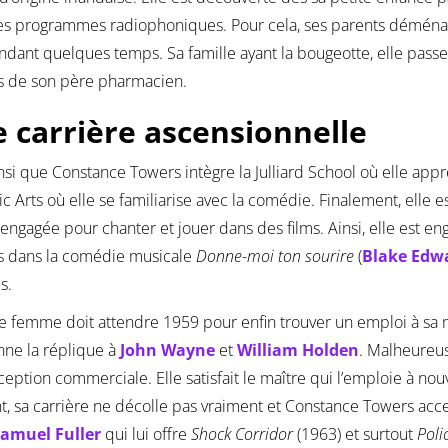
s programmes radiophoniques. Pour cela, ses parents déménag
ndant quelques temps. Sa famille ayant la bougeotte, elle passe
és de son père pharmacien.
 carrière ascensionnelle
insi que Constance Towers intègre la Julliard School où elle ap
c Arts où elle se familiarise avec la comédie. Finalement, elle
 engagée pour chanter et jouer dans des films. Ainsi, elle est en
s dans la comédie musicale
Donne-moi ton sourire
(
Blake Edw
s.
e femme doit attendre 1959 pour enfin trouver un emploi à s
nne la réplique à
John Wayne
et
William Holden
. Malheureus
eption commerciale. Elle satisfait le maître qui l’emploie à n
t, sa carrière ne décolle pas vraiment et Constance Towers accep
amuel Fuller
qui lui offre
Shock Corridor
(1963) et surtout
Poli