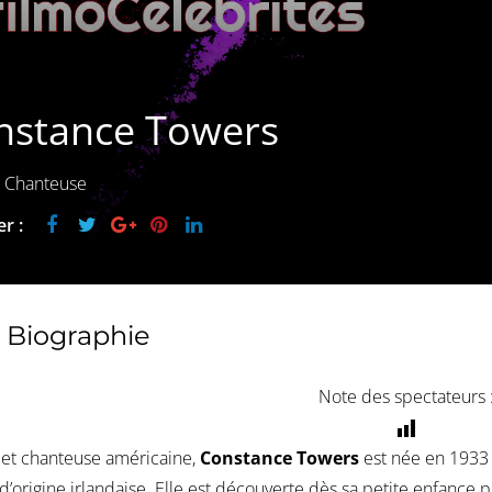
nstance Towers
, Chanteuse
r :
Biographie
Note des spectateurs 
 et chanteuse américaine,
Constance Towers
est née en 1933 
 d’origine irlandaise. Elle est découverte dès sa petite enfance