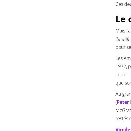
Ces deu
Le 
Mais l’
Parallè
pour se
Les Am
1972, p
celui d
que so
Au gran
(
Peter
McGrath
restés
Virgil