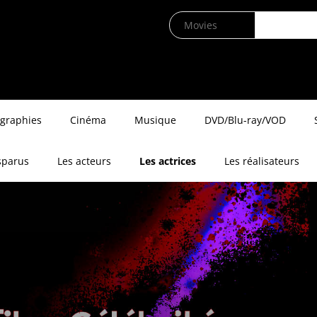
ographies
Cinéma
Musique
DVD/Blu-ray/VOD
sparus
Les acteurs
Les actrices
Les réalisateurs