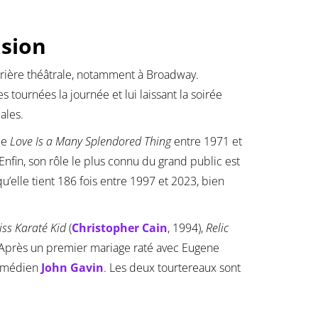
ision
carrière théâtrale, notamment à Broadway.
 tournées la journée et lui laissant la soirée
ales.
me
Love Is a Many Splendored Thing
entre 1971 et
nfin, son rôle le plus connu du grand public est
 qu’elle tient 186 fois entre 1997 et 2023, bien
iss Karaté Kid
(
Christopher Cain
, 1994),
Relic
 Après un premier mariage raté avec Eugene
comédien
John Gavin
. Les deux tourtereaux sont