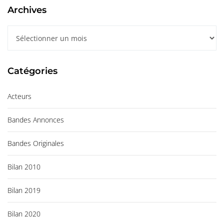
Archives
A
r
c
Catégories
h
i
Acteurs
v
e
Bandes Annonces
s
Bandes Originales
Bilan 2010
Bilan 2019
Bilan 2020