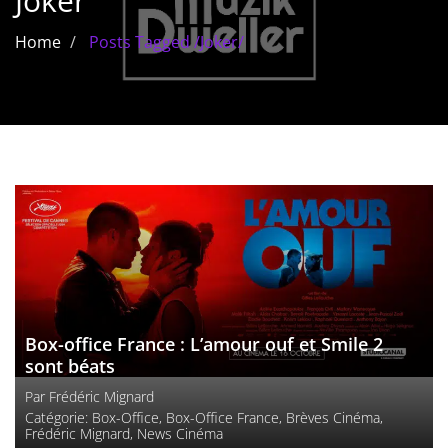
Joker
Les films par
Home
Posts Tagged
/
Joker/
genre
Séries
Les films
interdits
Les Dossiers
Les disparus
Les acteurs
Box-office France : L’amour ouf et Smile 2
Les actrices
sont béats
Par
Frédéric Mignard
Les réalisateurs
Catégorie:
Box-Office
,
Box-Office France
,
Brèves Cinéma
,
Frédéric Mignard
,
News Cinéma