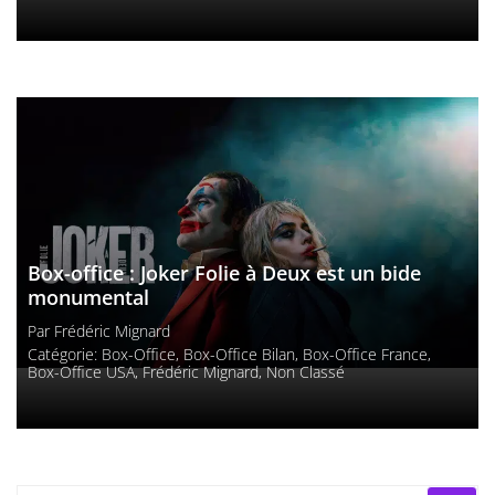
Box-office : Joker Folie à Deux est un bide
monumental
Par
Frédéric Mignard
Catégorie:
Box-Office
,
Box-Office Bilan
,
Box-Office France
,
Box-Office USA
,
Frédéric Mignard
,
Non Classé