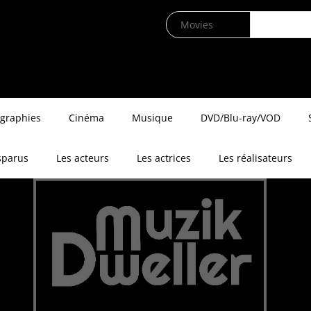
ographies
Cinéma
Musique
DVD/Blu-ray/VOD
sparus
Les acteurs
Les actrices
Les réalisateurs