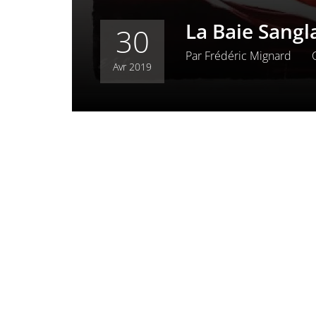
La Baie Sangl
30
Par
Frédéric Mignard
Avr 2019