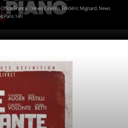
Office France
,
Brèves Cinéma
,
Frédéric Mignard
,
News
s Paris 14h