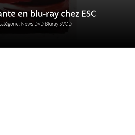
ante en blu-ray chez ESC
Catégorie:
News DVD Bluray SVOD