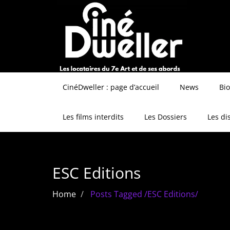
CinéDweller : page d’accueil
News
Bi
Les films interdits
Les Dossiers
Les di
ESC Editions
Home
Posts Tagged
/
ESC Editions/