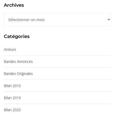
Archives
A
r
c
Catégories
h
i
Acteurs
v
e
Bandes Annonces
s
Bandes Originales
Bilan 2010
Bilan 2019
Bilan 2020