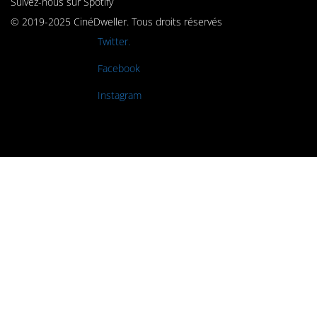
Suivez-nous sur Spotify
© 2019-2025 CinéDweller. Tous droits réservés
Rejoignez-nous sur
Twitter.
Rejoignez-nous sur
Facebook
Rejoignez-nous sur
Instagram