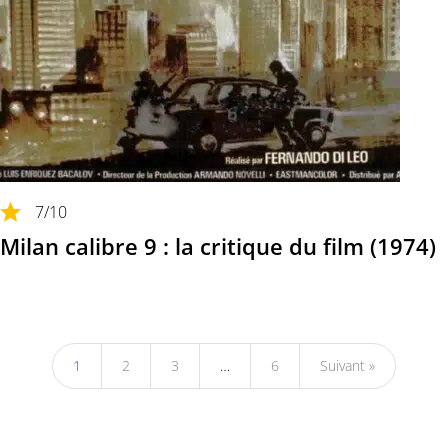
7
/10
Milan calibre 9 : la critique du film (1974)
1
2
3
…
6
Suivant »