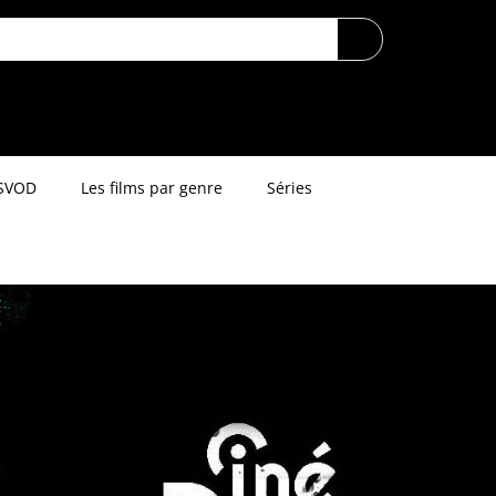
SVOD
Les films par genre
Séries