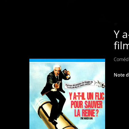
Y a
fil
Comédi
Note de