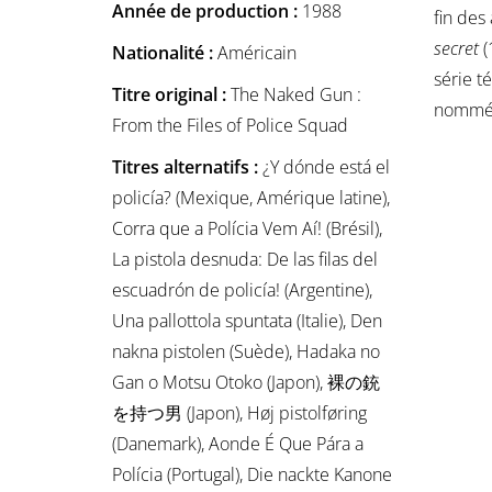
Année de production :
1988
fin des
secret
(
Nationalité :
Américain
série t
Titre original :
The Naked Gun :
nommé 
From the Files of Police Squad
Titres alternatifs :
¿Y dónde está el
policía? (Mexique, Amérique latine),
Corra que a Polícia Vem Aí! (Brésil),
La pistola desnuda: De las filas del
escuadrón de policía! (Argentine),
Una pallottola spuntata (Italie), Den
nakna pistolen (Suède), Hadaka no
Gan o Motsu Otoko (Japon), 裸の銃
を持つ男 (Japon), Høj pistolføring
(Danemark), Aonde É Que Pára a
Polícia (Portugal), Die nackte Kanone