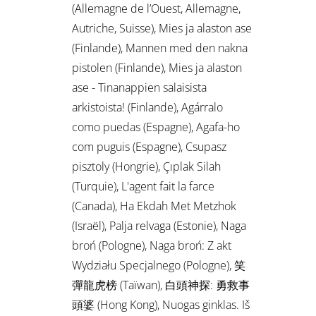
(Allemagne de l’Ouest, Allemagne,
Autriche, Suisse), Mies ja alaston ase
(Finlande), Mannen med den nakna
pistolen (Finlande), Mies ja alaston
ase - Tinanappien salaisista
arkistoista! (Finlande), Agárralo
como puedas (Espagne), Agafa-ho
com puguis (Espagne), Csupasz
pisztoly (Hongrie), Çıplak Silah
(Turquie), L'agent fait la farce
(Canada), Ha Ekdah Met Metzhok
(Israël), Palja relvaga (Estonie), Naga
broń (Pologne), Naga broń: Z akt
Wydziału Specjalnego (Pologne), 笑
彈龍虎榜 (Taïwan), 白頭神探: 勇救事
頭婆 (Hong Kong), Nuogas ginklas. Iš