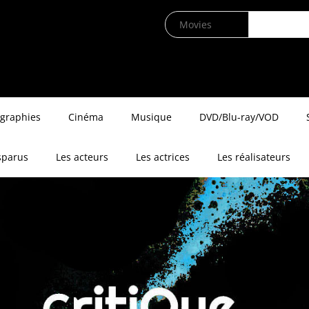
ographies
Cinéma
Musique
DVD/Blu-ray/VOD
sparus
Les acteurs
Les actrices
Les réalisateurs