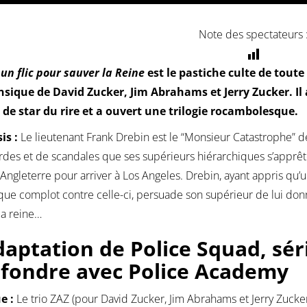
Note des spectateurs 
l un flic pour sauver la Reine
est le pastiche culte de tout
sique de David Zucker, Jim Abrahams et Jerry Zucker. Il 
 de star du rire et a ouvert une trilogie rocambolesque.
is :
Le lieutenant Frank Drebin est le “Monsieur Catastrophe” de 
des et de scandales que ses supérieurs hiérarchiques s’apprêten
’Angleterre pour arriver à Los Angeles. Drebin, ayant appris qu’u
que complot contre celle-ci, persuade son supérieur de lui don
la reine…
daptation de Police Squad, séri
fondre avec Police Academy
ue :
Le trio ZAZ (pour David Zucker, Jim Abrahams et Jerry Zucker)