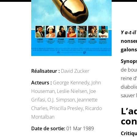
Y a-t-i
nonsen
galons
Synops
de bour
Réalisateur :
David Zucker
reine d
Acteurs :
George Kennedy,
John
diaboli
Houseman,
Leslie Nielsen,
Joe
sauver 
Grifasi,
O.J. Simpson,
Jeannette
L’a
Charles,
Priscilla Presley,
Ricardo
Montalban
con
Date de sortie:
01 Mar 1989
Critiq