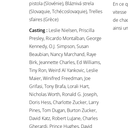
pistola (Slovénie), Bláznivá strela
En ce q
(Slovaquie, Tchécoslovaquie), Trelles
vitesse
sfaires (Grèce)
de chaq
ainsi u
Casting :
Leslie Nielsen, Priscilla
Presley, Ricardo Montalban, George
Kennedy, O.J. Simpson, Susan
Beaubian, Nancy Marchand, Raye
Birk, Jeannette Charles, Ed Williams,
Tiny Ron, Weird Al Yankovic, Leslie
Maier, Winifred Freedman, Joe
Grifasi, Tony Brafa, Lorali Hart,
Nicholas Worth, Ronald G. Joseph,
Doris Hess, Charlotte Zucker, Larry
Pines, Tom Dugan, Burton Zucker,
David Katz, Robert LuJane, Charles
Gherardi, Prince Hughes, David