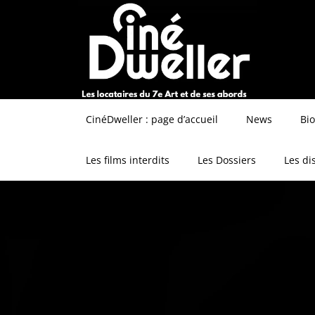
CinéDweller : page d’accueil
News
Bi
Les films interdits
Les Dossiers
Les di