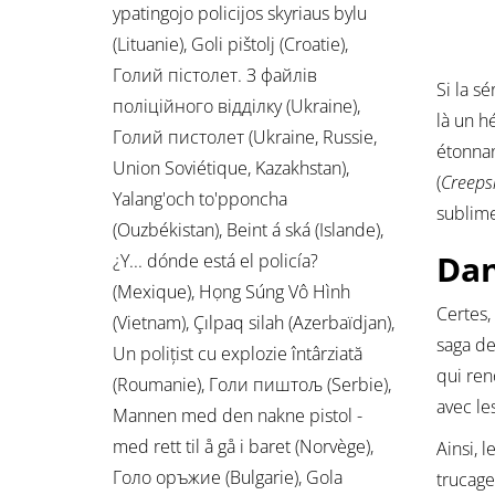
ypatingojo policijos skyriaus bylu
(Lituanie), Goli pištolj (Croatie),
Голий пістолет. З файлів
Si la s
поліційного відділку (Ukraine),
là un h
Голий пистолет (Ukraine, Russie,
étonnan
Union Soviétique, Kazakhstan),
(
Creep
Yalang'och to'pponcha
sublime
(Ouzbékistan), Beint á ská (Islande),
Dan
¿Y... dónde está el policía?
(Mexique), Họng Súng Vô Hình
Certes,
(Vietnam), Çılpaq silah (Azerbaïdjan),
saga d
Un polițist cu explozie întârziată
qui ren
(Roumanie), Голи пиштољ (Serbie),
avec le
Mannen med den nakne pistol -
med rett til å gå i baret (Norvège),
Ainsi, 
Голо оръжие (Bulgarie), Gola
trucage