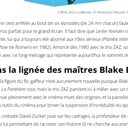
Coffret ZAZ La collection. © Paramount Pictures. A
érie s’est arrêtée au bout de six épisodes (de 24 mn chacun) faut
éros parfait pour le grand écran. Il faut dire que Leslie Nielsen
te, lui qui a toujours été abonné aux rôles sérieux (
Planète inte
show
de Romero en 1982). Amorcé dès 1980 avec le trio ZAZ, so
 avec ce long-métrage qui représente aujourd’hui le sommet de 
s la lignée des maîtres Blake
 la figure du flic gaffeur n’est aucunement nouvelle puisque Bl
e
La Panthère rose
, mais le trio ZAZ parvient ici à mêler avec un
oue pleinement avec le cinéma muet des origines, et la parodie
s outils du cinéma pour briser la suspension d’incrédulité du sp
le cinéaste David Zucker joue sur les cadrages, la profondeur de
s lui permettant de raconter son histoire (il ne cherche aucunemen