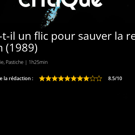
-t-il un flic pour sauver la r
m (1989)
e, Pastiche
|
1h25min
 la rédaction :
8.5/10