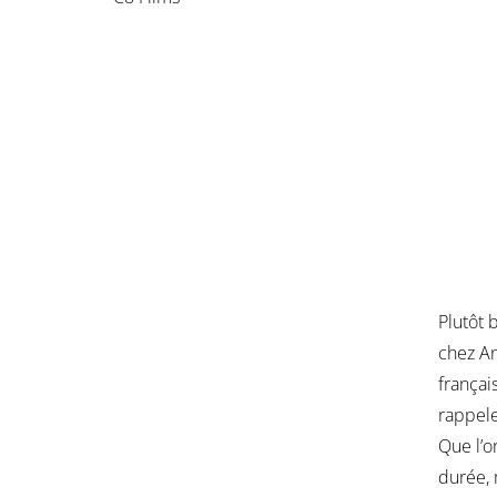
Plutôt 
chez An
françai
rappele
Que l’on
durée, 