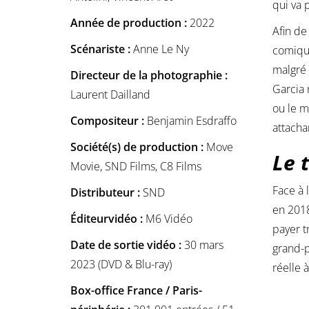
qui va 
Année de production :
2022
Afin de
Scénariste :
Anne Le Ny
comique
malgré 
Directeur de la photographie :
Garcia 
Laurent Dailland
ou le 
Compositeur :
Benjamin Esdraffo
attacha
Société(s) de production :
Move
Le 
Movie, SND Films, C8 Films
Face à 
Distributeur :
SND
en 2018
Éditeurvidéo :
M6 Vidéo
payer t
Date de sortie vidéo :
30 mars
grand-p
2023 (DVD & Blu-ray)
réelle 
Box-office France / Paris-