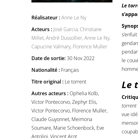
Le tor
s’appa
Réalisateur :
Anne Le Ny
Synops
Acteurs :
José Garcia,
Christiane
s’enfui
Millet,
André Dussollier,
Anne Le Ny,
gendarm
Capucine Valmary,
Florence Muller
pendant
Date de sortie:
30 Nov 2022
le couv
hommes,
Nationalité :
Français
Titre original :
Le torrent
Le 
Autres acteurs :
Ophelia Kolb,
Critiq
Victor Pontecorvo, Zephyr Elis,
torrent
Victor Pontecorvo, Florence Muller,
vue idé
Claude Guyonnet, Meimona
mensong
Soumare, Marie Schoenbock, Eve
coupabl
Antolini, Vincent Arot