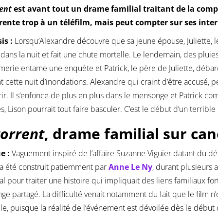
rent
est avant tout un drame familial traitant de la compl
rente trop à un téléfilm, mais peut compter sur ses interp
is :
Lorsqu’Alexandre découvre que sa jeune épouse, Juliette, le
t dans la nuit et fait une chute mortelle. Le lendemain, des plui
erie entame une enquête et Patrick, le père de Juliette, débarq
 cette nuit d’inondations. Alexandre qui craint d’être accusé, per
rir. Il s’enfonce de plus en plus dans le mensonge et Patrick 
 Lison pourrait tout faire basculer. C’est le début d’un terrib
torrent
, drame familial sur can
ue :
Vaguement inspiré de l’affaire Suzanne Viguier datant du dé
a été construit patiemment par
Anne Le Ny
, durant plusieurs a
al pour traiter une histoire qui impliquait des liens familiaux 
e partagé. La difficulté venait notamment du fait que le film n’
e, puisque la réalité de l’événement est dévoilée dès le débu