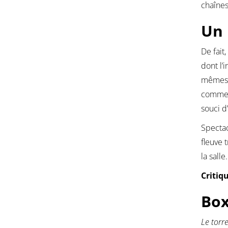
chaînes
Un 
De fait
dont l’
mêmes i
commenc
souci d
Spectac
fleuve 
la salle.
Critiq
Box
Le torr