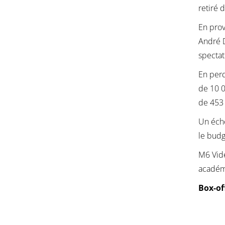
retiré d
En prov
André D
spectat
En perd
de 10 0
de 453
Un éche
le budg
M6 Vidé
académi
Box-of