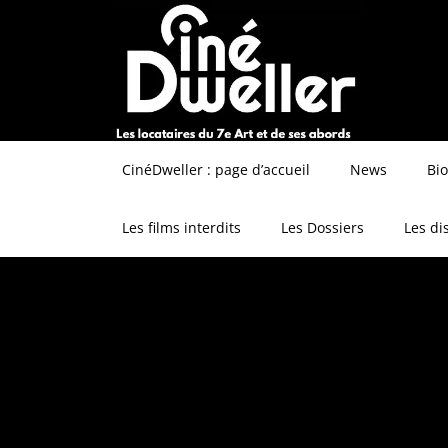
CinéDweller : page d’accueil
News
Bi
Les films interdits
Les Dossiers
Les di