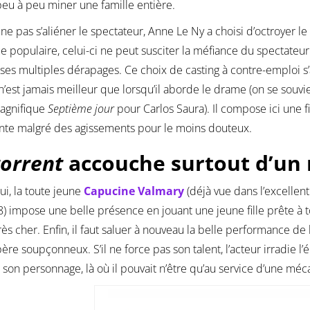
peu à peu miner une famille entière.
 ne pas s’aliéner le spectateur, Anne Le Ny a choisi d’octroyer le
 populaire, celui-ci ne peut susciter la méfiance du spectateur
ses multiples dérapages. Ce choix de casting à contre-emploi s’a
n’est jamais meilleur que lorsqu’il aborde le drame (on se sou
magnifique
Septième jour
pour Carlos Saura). Il compose ici une f
nte malgré des agissements pour le moins douteux.
torrent
accouche surtout d’un 
lui, la toute jeune
Capucine Valmary
(déjà vue dans l’excellent
) impose une belle présence en jouant une jeune fille prête à 
rès cher. Enfin, il faut saluer à nouveau la belle performance d
ère soupçonneux. S’il ne force pas son talent, l’acteur irradie 
à son personnage, là où il pouvait n’être qu’au service d’une méc