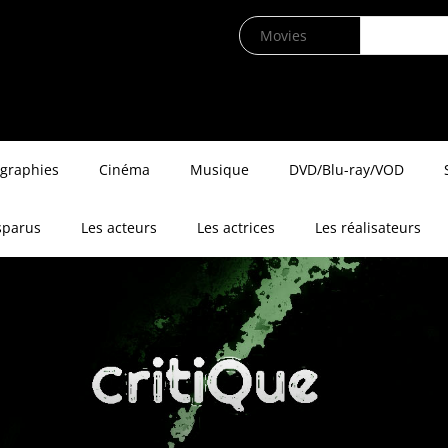
ographies
Cinéma
Musique
DVD/Blu-ray/VOD
sparus
Les acteurs
Les actrices
Les réalisateurs