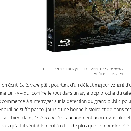
Jaquette 3D du blu-ray du film d’Anne Le Ny,
Le Tor
Vidéo en mars 2023
bien écrit,
Le torrent
pâtit pourtant d’un défaut majeur venant d’u
ne Le Ny – qui confine le tout dans un style trop proche du télé
s commence à s’interroger sur la défection du grand public pour
r qu’il ne suffit pas toujours d’une bonne histoire et de bons a
 soit bien clairs,
Le torrent
n’est aucunement un mauvais film et il
mais qu’a-t-il véritablement à offrir de plus que le moindre tél