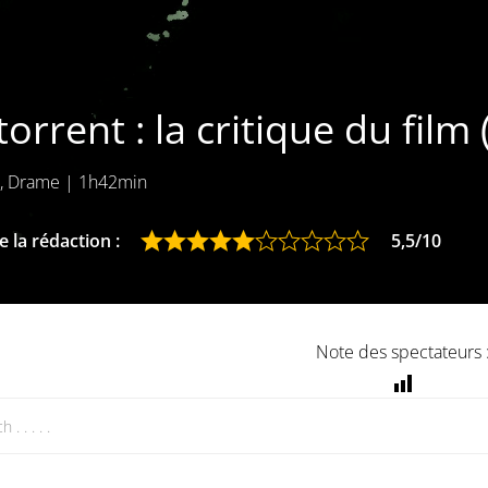
torrent : la critique du film
r, Drame
|
1h42min
 la rédaction :
5,5/10
Note des spectateurs 