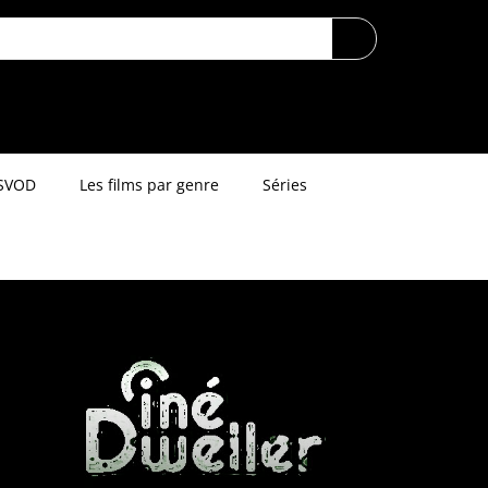
SVOD
Les films par genre
Séries