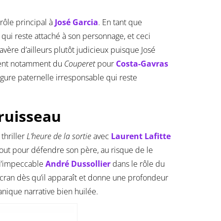
 rôle principal à
José Garcia
. En tant que
 qui reste attaché à son personnage, et ceci
vère d’ailleurs plutôt judicieux puisque José
vient notamment du
Couperet
pour
Costa-Gavras
igure paternelle irresponsable qui reste
ruisseau
 thriller
L’heure de la sortie
avec
Laurent Lafitte
tout pour défendre son père, au risque de le
e l’impeccable
André Dussollier
dans le rôle du
l’écran dès qu’il apparaît et donne une profondeur
anique narrative bien huilée.