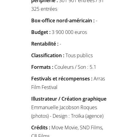
périphérie :
301 901 entrées / 51
325 entrées
Box-office nord-américain :
-
Budget :
3 900 000 euros
Rentabilité :
-
Classification :
Tous publics
Formats :
Couleurs / Son : 5.1
Festivals et récompenses :
Arras
Film Festival
Illustrateur / Création graphique
Emmanuelle Jacobson Roques
(photos) - Design : Troïka (agence)
Crédits :
Move Movie, SND Films,
C8 Films