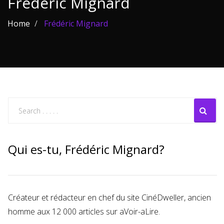
Frédéric Mignard
Les films par
Home
Frédéric Mignard
genre
Séries
Les films
interdits
Les Dossiers
Les disparus
Qui es-tu, Frédéric Mignard?
Les acteurs
Les actrices
Créateur et rédacteur en chef du site CinéDweller, ancien
Les réalisateurs
homme aux 12 000 articles sur aVoir-aLire.