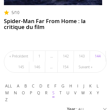
5
/10
Spider-Man Far From Home : la
critique du film
« Précédent
1
…
142
143
144
145
146
…
154
Suivant »
ALL
A
B
C
D
E
F
G
H
I
J
K
L
M
N
O
P
Q
R
S
T
U
V
W
X
Y
Z
Year :