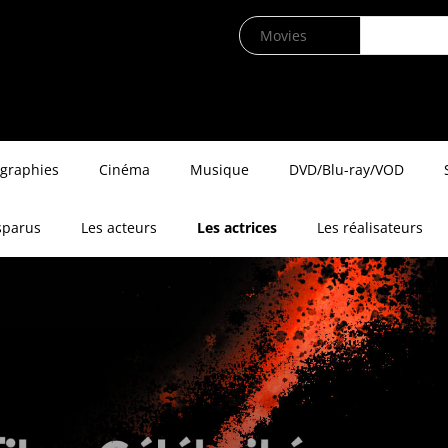
ographies
Cinéma
Musique
DVD/Blu-ray/VOD
sparus
Les acteurs
Les actrices
Les réalisateurs