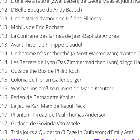
012 : D’une vie à l’autre (Zwei Leben) de Georg Maas et Judith 
012 : D’Belle Epoque de Andy Bausch
013 : Une histoire d’amour de Hélène Fillières
013 : Möbius de Eric Rochant
013 : La Confrérie des larmes de Jean-Baptiste Andrea
013 : Avant l’hiver de Philippe Claudel
014 : Un homme très recherché (A Most Wanted Man) d’Anton C
014 : Les Secrets de Lynn (Das Zimmermädchen Lynn) d’Ingo H
015 : Outside the Box de Philip Koch
015 : Colonia de Florian Gallenberger
016 : Was hat uns bloß so ruiniert de Marie Kreutzer
016 : Ferien de Bernadette Knoller
017 : Le Jeune Karl Marx de Raoul Peck
017 : Phantom Thread de Paul Thomas Anderson
017 : Gutland de Govinda Van Maele
018 : Trois Jours à Quiberon (3 Tage in Quiberon) d’Emily Atef