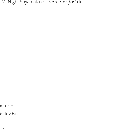
 M. Night Shyamalan et
Serre-moi fort
de
hroeder
Detlev Buck