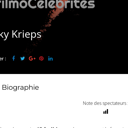
ky Krieps
r :
Biographie
Note des spectateurs 