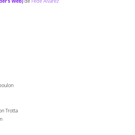
der’s Web)
de
Fede Alvarez
boulon
n Trotta
n