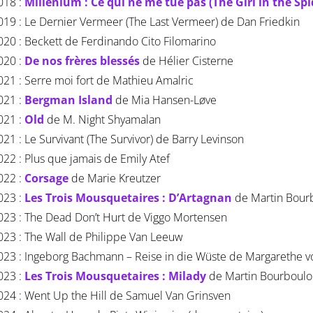
018 :
Millénium : Ce qui ne me tue pas (The Girl in the Spi
019 : Le Dernier Vermeer (The Last Vermeer) de Dan Friedkin
020 : Beckett de Ferdinando Cito Filomarino
020 :
De nos frères blessés
de Hélier Cisterne
021 : Serre moi fort de Mathieu Amalric
021 :
Bergman Island
de Mia Hansen-Løve
021 :
Old
de M. Night Shyamalan
021 : Le Survivant (The Survivor) de Barry Levinson
022 : Plus que jamais de Emily Atef
022 :
Corsage
de Marie Kreutzer
023 :
Les Trois Mousquetaires : D’Artagnan
de Martin Bour
023 : The Dead Don’t Hurt de Viggo Mortensen
023 : The Wall de Philippe Van Leeuw
023 : Ingeborg Bachmann – Reise in die Wüste de Margarethe vo
023 :
Les Trois Mousquetaires : Milady
de Martin Bourboulo
024 : Went Up the Hill de Samuel Van Grinsven