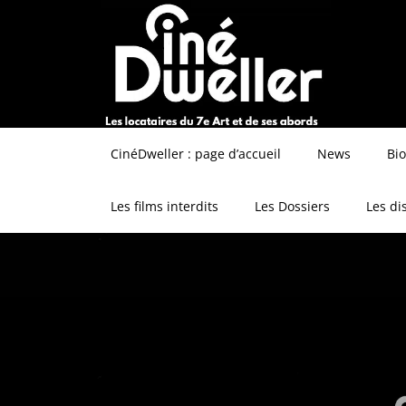
CinéDweller : page d’accueil
News
Bi
Les films interdits
Les Dossiers
Les di