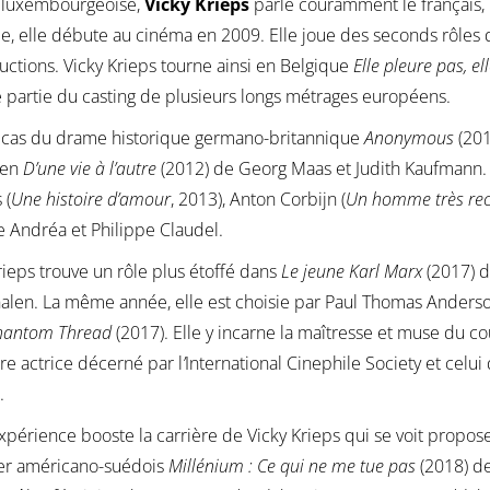
e luxembourgeoise,
Vicky Krieps
parle couramment le français, l
le, elle débute au cinéma en 2009. Elle joue des seconds rôles 
ctions. Vicky Krieps tourne ainsi en Belgique
Elle pleure pas, el
e partie du casting de plusieurs longs métrages européens.
e cas du drame historique germano-britannique
Anonymous
(201
ien
D’une vie à l’autre
(2012) de Georg Maas et Judith Kaufmann. O
 (
Une histoire d’amour
, 2013), Anton Corbijn (
Un homme très re
e Andréa et Philippe Claudel.
rieps trouve un rôle plus étoffé dans
Le jeune Karl Marx
(2017) d
len. La même année, elle est choisie par Paul Thomas Anderso
hantom Thread
(2017). Elle y incarne la maîtresse et muse du cou
re actrice décerné par l
’
International Cinephile Society et celui
.
xpérience booste la carrière de Vicky Krieps qui se voit propo
ller américano-suédois
Millénium : Ce qui ne me tue pas
(2018) de