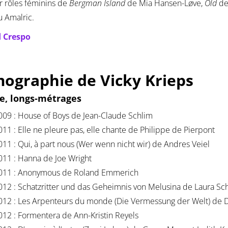
 rôles féminins de
Bergman Island
de Mia Hansen-Løve,
Old
de
 Amalric.
 Crespo
mographie de Vicky Krieps
ce, longs-métrages
009 : House of Boys de Jean-Claude Schlim
011 : Elle ne pleure pas, elle chante de Philippe de Pierpont
011 : Qui, à part nous (Wer wenn nicht wir) de Andres Veiel
011 : Hanna de Joe Wright
011 : Anonymous de Roland Emmerich
012 : Schatzritter und das Geheimnis von Melusina de Laura Sc
012 : Les Arpenteurs du monde (Die Vermessung der Welt) de 
012 : Formentera de Ann-Kristin Reyels