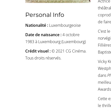
Actric
théâtra
Personal Info
coprodu
de fair
Nationalité :
Luxembourgeoise
C’est l
Date de naissance :
4 octobre
norvég
1983 à Luxembourg (Luxembourg)
Fillières
Crédit visuel :
© 2021 CG Cinéma.
Baptist
Tous droits réservés.
Vicky K
Westpha
dans
P
meilleu
Awards
Cette e
le thri