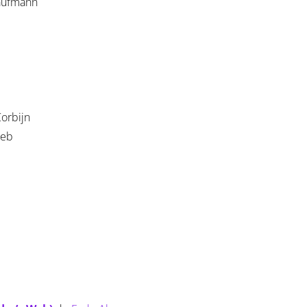
Kaufmann
orbijn
aeb