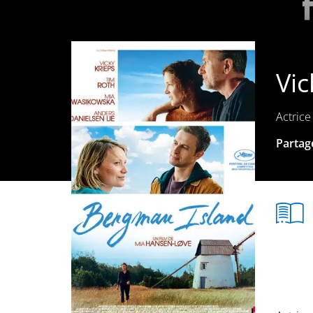
Vic
Actrice
Partage