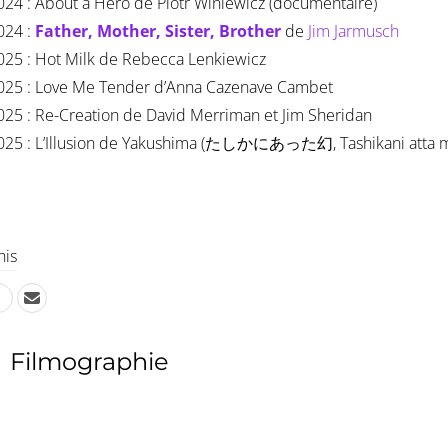
024 : About a Hero de Piotr Winiewicz (documentaire)
024 :
Father, Mother, Sister, Brother
de
Jim Jarmusch
025 : Hot Milk de Rebecca Lenkiewicz
025 : Love Me Tender d’Anna Cazenave Cambet
025 : Re-Creation de David Merriman et Jim Sheridan
025 : L’Illusion de Yakushima (たしかにあった幻, Tashikani atta 
his
Filmographie