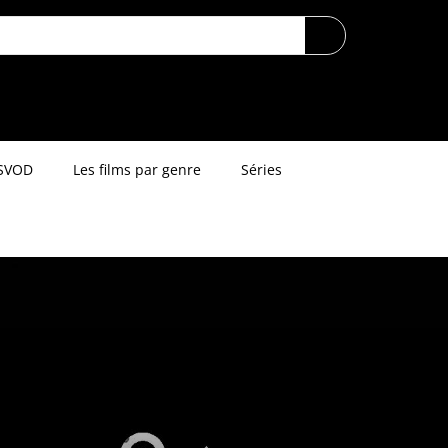
SVOD
Les films par genre
Séries