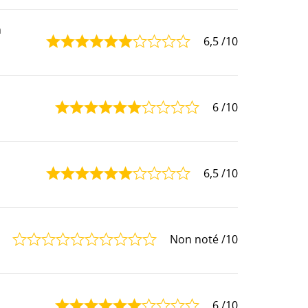
m
6,5
/10
6
/10
6,5
/10
Non noté
/10
6
/10