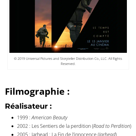
© 2019 Universal Pictures and Storyteller Distribution Co., LLC. All Rights
Reserved.
Filmographie :
Réalisateur :
1999 :
American Beauty
2002 : Les Sentiers de la perdition (
Road to Perdition
)
2005 : Jarhead : La Fin de l’innocence (
Jarhead
)