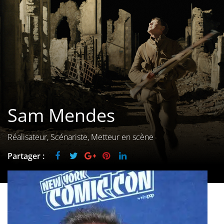
Les films par
genre
Séries
Les films
interdits
Sam Mendes
Les Dossiers
Les disparus
Réalisateur, Scénariste, Metteur en scène
Partager :
Les acteurs
Les actrices
Les réalisateurs