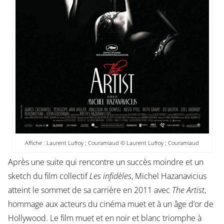
Affiche : Laurent Lufroy ; Couramiaud © Laurent Lufroy ; Couramiaud
Après une suite qui rencontre un succès moindre et un
sketch du film collectif
Les infidèles
, Michel Hazanavicius
atteint le sommet de sa carrière en 2011 avec
The Artist
,
hommage aux acteurs du cinéma muet et à un âge d’or de
Hollywood. Le film muet et en noir et blanc triomphe à