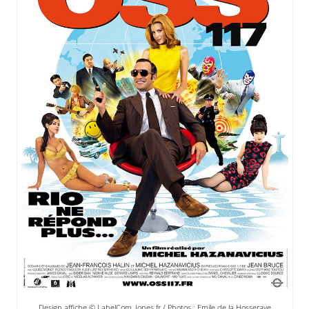
Design affiche © LabelCom, Jones.fr / Photos : Emile de la Hosseraye