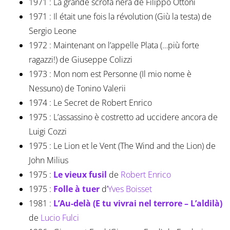
1971 : La grande scrofa nera de Filippo Ottoni
1971 : Il était une fois la révolution (Giù la testa) de
Sergio Leone
1972 : Maintenant on l’appelle Plata (…più forte
ragazzi!) de Giuseppe Colizzi
1973 : Mon nom est Personne (Il mio nome è
Nessuno) de Tonino Valerii
1974 : Le Secret de Robert Enrico
1975 : L’assassino è costretto ad uccidere ancora de
Luigi Cozzi
1975 : Le Lion et le Vent (The Wind and the Lion) de
John Milius
1975 :
Le vieux fusil
de
Robert Enrico
1975 :
Folle à tuer
d’
Yves Boisset
1981 :
L’Au-delà (E tu vivrai nel terrore – L’aldilà)
de
Lucio Fulci