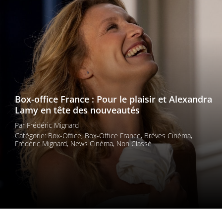
Les films par
genre
Séries
Les films
interdits
Box-office France : Pour le plaisir et Alexandra
Lamy en tête des nouveautés
Les Dossiers
Par
Frédéric Mignard
Les disparus
Catégorie:
Box-Office
,
Box-Office France
,
Brèves Cinéma
,
Frédéric Mignard
,
News Cinéma
,
Non Classé
Les acteurs
Les actrices
Les réalisateurs