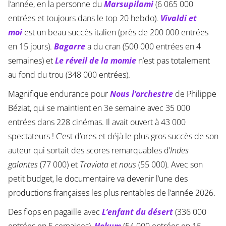
l’année, en la personne du
Marsupilami
(6 065 000
entrées et toujours dans le top 20 hebdo).
Vivaldi et
moi
est un beau succès italien (près de 200 000 entrées
en 15 jours).
Bagarre
a du cran (500 000 entrées en 4
semaines) et
Le réveil de la momie
n’est pas totalement
au fond du trou (348 000 entrées).
Magnifique endurance pour
Nous l’orchestre
de Philippe
Béziat, qui se maintient en 3e semaine avec 35 000
entrées dans 228 cinémas. Il avait ouvert à 43 000
spectateurs ! C’est d’ores et déjà le plus gros succès de son
auteur qui sortait des scores remarquables d’
Indes
galantes
(77 000) et
Traviata et nous
(55 000). Avec son
petit budget, le documentaire va devenir l’une des
productions françaises les plus rentables de l’année 2026.
Des flops en pagaille avec
L’enfant du désert
(336 000
entrées en 5 semaines),
Hokum
(54 000 entrées en 15