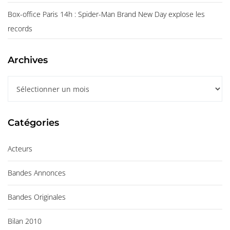
Box-office Paris 14h : Spider-Man Brand New Day explose les
records
Archives
A
r
c
Catégories
h
i
Acteurs
v
e
Bandes Annonces
s
Bandes Originales
Bilan 2010