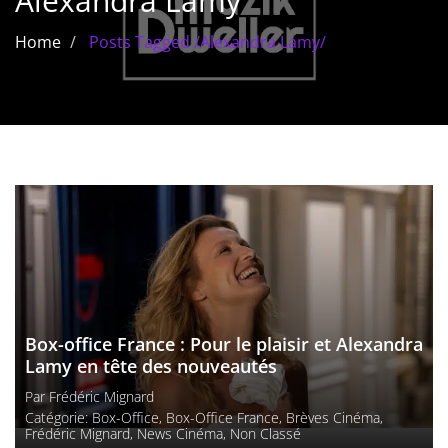
Alexandra Lamy
Les films par
Home
Posts Tagged
/
Alexandra Lamy/
genre
Séries
Les films
interdits
Les Dossiers
Les disparus
Les acteurs
Box-office France : Pour le plaisir et Alexandra
Les actrices
Lamy en tête des nouveautés
Par
Frédéric Mignard
Les réalisateurs
Catégorie:
Box-Office
,
Box-Office France
,
Brèves Cinéma
,
Frédéric Mignard
,
News Cinéma
,
Non Classé