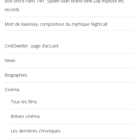
Box-office Paris 14h : Spider-Man Brand New Day explose les
records
Mort de Kavinsky, compositeur du mythique Nightcall
CinéDweller : page d’accueil
News
Biographies
Cinéma
Tous les films
Brèves cinéma
Les dernières chroniques