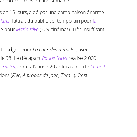
 400 000 entrées en une semaine.
 en 15 jours, aidé par une combinaison énorme
Paris
, l’attrait du public contemporain pour
la
ine pour
Maria rêve
(309 cinémas). Très insuffisant
it budget. Pour
La cour des miracles
, avec
e de 98. Le décapant
Poulet frites
réalise 2 000
iracles
, certes, l’année 2022 lui a apporté
La nuit
ions (
Flee, A propos de Joan, Tom
…). C’est