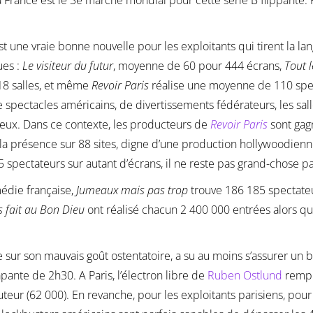
la France est le 3e marché mondial pour cette série B flippante.
est une vraie bonne nouvelle pour les exploitants qui tirent la l
ues :
Le visiteur du futur
, moyenne de 60 pour 444 écrans,
Tout 
18 salles, et même
Revoir Paris
réalise une moyenne de 110 spect
 spectacles américains, de divertissements fédérateurs, les sal
breux. Dans ce contexte, les producteurs de
Revoir Paris
sont gag
, la présence sur 88 sites, digne d’une production hollywoodie
ectateurs sur autant d’écrans, il ne reste pas grand-chose par
médie française,
Jumeaux mais pas trop
trouve 186 185 spectateu
s fait au Bon Dieu
ont réalisé chacun 2 400 000 entrées alors qu’
se sur son mauvais goût ostentatoire, a su au moins s’assurer un
ante de 2h30. A Paris, l’électron libre de
Ruben Ostlund
rempli
eur (62 000). En revanche, pour les exploitants parisiens, pour 