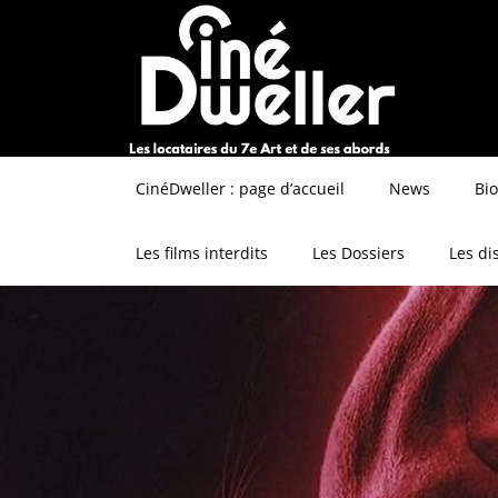
CinéDweller : page d’accueil
News
Bi
Les films interdits
Les Dossiers
Les di