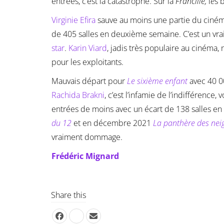
entrées, c’est la catastrophe. Sur la
Francilie,
l
e
s 
Virginie Efira
sauve au moins une partie du ciném
de 405 salles en deuxième semaine. C’est un vra
star
.
Karin Viard
, jadis très populaire au cinéma
pour les exploitants.
Mauvais départ pour
Le sixième enfant
avec 40 0
Rachida Brakni
, c’est l’infamie de l’indifférenc
entrées de moins avec un écart de 138 salles en 
du 12
et en décembre 2021
La panthère des nei
vraiment dommage.
Frédéric Mignard
Share this