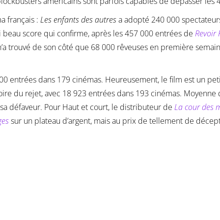
blockbusters américains sont parfois capables de dépasser les
a français :
Les enfants des autres
a adopté 240 000 spectateurs
i beau score qui confirme, après les 457 000 entrées de
Revoir 
, n’a trouvé de son côté que 68 000 rêveuses en première sema
00 entrées dans 179 cinémas. Heureusement, le film est un pet
e, voire du rejet, avec 18 923 entrées dans 193 cinémas. Moyenn
sa défaveur. Pour Haut et court, le distributeur de
La cour des m
ges
sur un plateau d’argent, mais au prix de tellement de décept