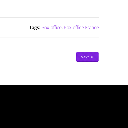
Tags:
Box-office
,
Box-office France
Next