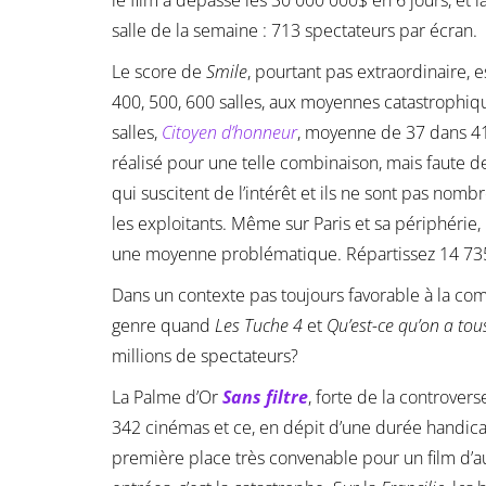
le film a dépassé les 30 000 000$ en 6 jours, et 
salle de la semaine : 713 spectateurs par écran.
Le score de
Smile
, pourtant pas extraordinaire, 
400, 500, 600 salles, aux moyennes catastrophiq
salles,
Citoyen d’honneur
, moyenne de 37 dans 4
réalisé pour une telle combinaison, mais faute de
qui suscitent de l’intérêt et ils ne sont pas nom
les exploitants. Même sur Paris et sa périphérie
une moyenne problématique. Répartissez 14 735 sp
Dans un contexte pas toujours favorable à la co
genre quand
Les Tuche 4
et
Qu’est-ce qu’on a tou
millions de spectateurs?
La Palme d’Or
Sans filtre
, forte de la controver
342 cinémas et ce, en dépit d’une durée handicap
première place très convenable pour un film d’aut