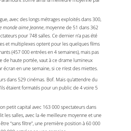
 Paramount s’offre ainsi la meilleure moyenne par
angue, avec des longs métrages exploités dans 300,
le monde aime Jeanne
, moyenne de 51 dans 362
ateurs pour 748 salles. Ce dernier n’a pas été
les et multiplexes optent pour les quelques films
nants (457 000 entrées en 4 semaines), mais pas
nne de haute portée, vaut à ce drame lumineux
 écran en une semaine, si ce n’est des miettes.
rs dans 529 cinémas. Bof. Mais qu’attendre du
ils étaient formatés pour un public de 4 voire 5
 bon petit capital avec 163 000 spectateurs dans
t les salles, avec la 4e meilleure moyenne et une
être “sans filtre”, une première position à 60 000