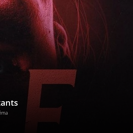
tants
éma