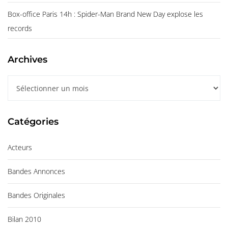
Box-office Paris 14h : Spider-Man Brand New Day explose les
records
Archives
A
r
c
Catégories
h
i
Acteurs
v
e
Bandes Annonces
s
Bandes Originales
Bilan 2010