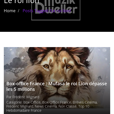
Le roi lion
Les films par
Home
Posts Tagged
/
Le roi lion/
genre
Séries
Les films
interdits
Les Dossiers
Les disparus
Les acteurs
Box-office France : Mufasa le roi Lion dépasse
les 5 millions
Les actrices
Par
Frédéric Mignard
Catégorie:
Box-Office
,
Box-Office France
,
Brèves Cinéma
,
Les réalisateurs
Frédéric Mignard
,
News Cinéma
,
Non Classé
,
Top 10
Hebdomadaire France