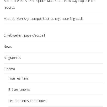
Box-office Paris 14h : Spider-Man Brand New Day explose les
records
Mort de Kavinsky, compositeur du mythique Nightcall
CinéDweller : page d’accueil
News
Biographies
Cinéma
Tous les films
Brèves cinéma
Les dernières chroniques