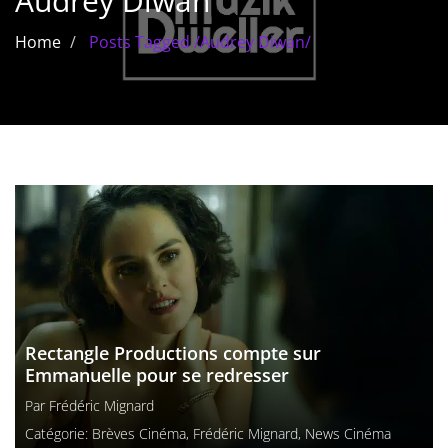
Audrey Diwan
Les films par
Home
Posts Tagged
/
Audrey Diwan/
genre
Séries
Les films
interdits
Les Dossiers
Les disparus
Les acteurs
Rectangle Productions compte sur
Les actrices
Emmanuelle pour se redresser
Les réalisateurs
Par
Frédéric Mignard
Catégorie:
Brèves Cinéma
,
Frédéric Mignard
,
News Cinéma