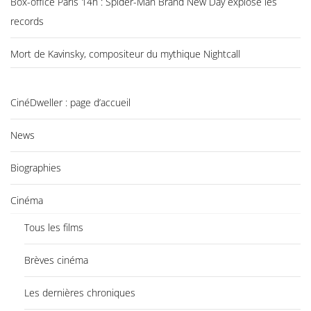
Box-office Paris 14h : Spider-Man Brand New Day explose les
records
Mort de Kavinsky, compositeur du mythique Nightcall
CinéDweller : page d’accueil
News
Biographies
Cinéma
Tous les films
Brèves cinéma
Les dernières chroniques