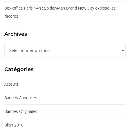
Box-office Paris 14h : Spider-Man Brand New Day explose les
records
Archives
A
r
c
Catégories
h
i
Acteurs
v
e
Bandes Annonces
s
Bandes Originales
Bilan 2010