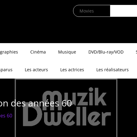
ographies
Cinéma
Musique
DVD/Blu-ray/VOD
sparus
Les acteurs
Les actrices
Les réalisateurs
ion des années 60
ées 60