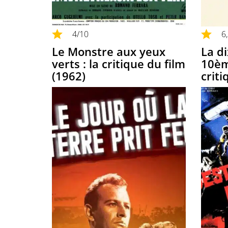
4
/10
6
Le Monstre aux yeux
La d
verts : la critique du film
10ème
(1962)
criti