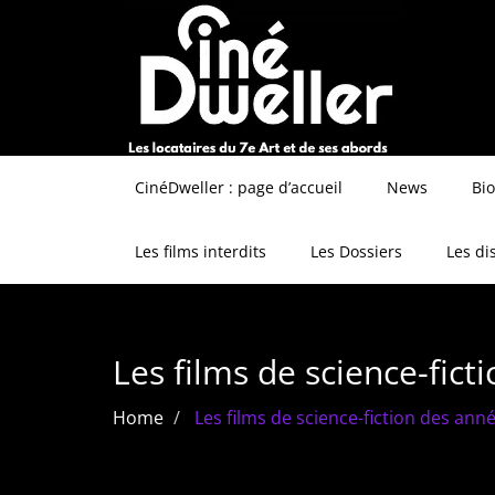
CinéDweller : page d’accueil
News
Bi
Les films interdits
Les Dossiers
Les di
Les films de science-fict
Home
Les films de science-fiction des ann