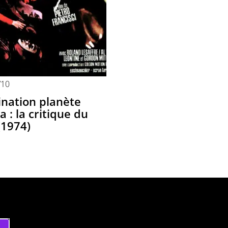
/10
ination planète
 : la critique du
(1974)