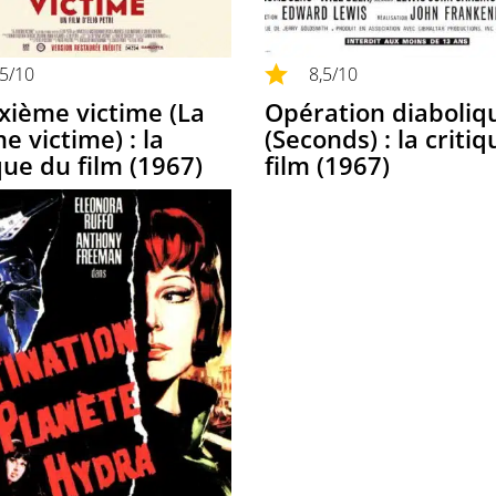
,5
/10
8,5
/10
ixième victime (La
Opération diaboliq
 victime) : la
(Seconds) : la criti
que du film (1967)
film (1967)