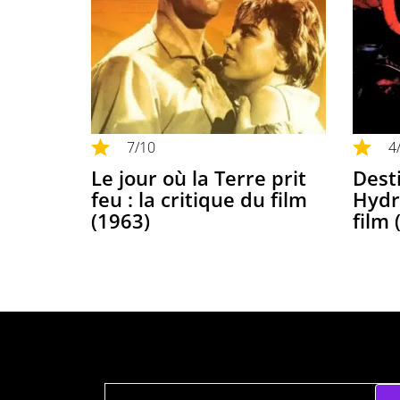
7
/10
4
Le jour où la Terre prit
Dest
feu : la critique du film
Hydra
(1963)
film 