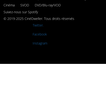
Cinéma
SVOD
DVD/Blu-ray/VOD
Suivez-nous sur Spotify
© 2019-2025 CinéDweller. Tous droits réservés
Rejoignez-nous sur
Twitter.
Rejoignez-nous sur
Facebook
Rejoignez-nous sur
Instagram