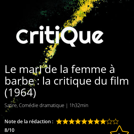
Les films par
genre
Séries
Les films
interdits
Le mari de la femme à
Les Dossiers
barbe : la critique du film
Les disparus
(1964)
Les acteurs
Satire, Comédie dramatique
|
1h32min
Les actrices
Les réalisateurs
Note de la rédaction :
8/10