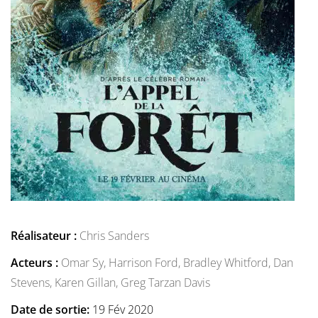
Réalisateur :
Chris Sanders
Acteurs :
Omar Sy,
Harrison Ford,
Bradley Whitford,
Dan
Stevens,
Karen Gillan,
Greg Tarzan Davis
Date de sortie:
19 Fév 2020