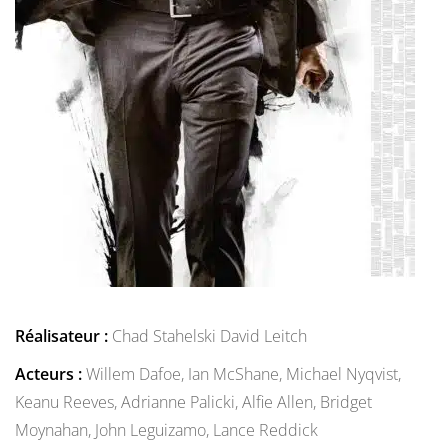
Réalisateur :
Chad Stahelski
David Leitch
Acteurs :
Willem Dafoe,
Ian McShane,
Michael Nyqvist,
Keanu Reeves,
Adrianne Palicki,
Alfie Allen,
Bridget
Moynahan,
John Leguizamo,
Lance Reddick