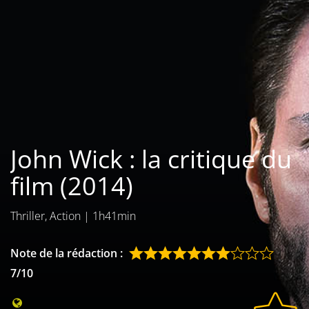
Les films par
genre
Séries
Les films
interdits
John Wick : la critique du
Les Dossiers
film (2014)
Les disparus
Thriller, Action
|
1h41min
Les acteurs
Les actrices
Note de la rédaction :
7/10
Les réalisateurs