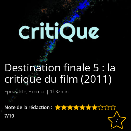
Les films par
genre
Séries
Les films
interdits
Destination finale 5 : la
Les Dossiers
critique du film (2011)
Les disparus
Epouvante, Horreur
|
1h32min
Les acteurs
Les actrices
Note de la rédaction :
7/10
Les réalisateurs
7