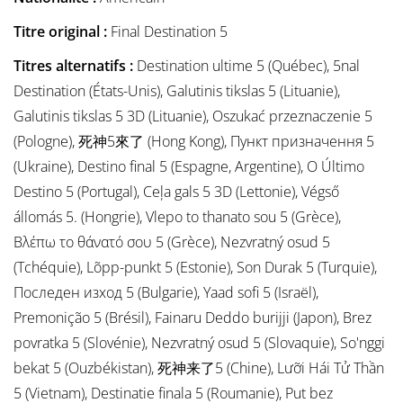
Titre original :
Final Destination 5
Titres alternatifs :
Destination ultime 5 (Québec), 5nal
Destination (États-Unis), Galutinis tikslas 5 (Lituanie),
Galutinis tikslas 5 3D (Lituanie), Oszukać przeznaczenie 5
(Pologne), 死神5來了 (Hong Kong), Пункт призначення 5
(Ukraine), Destino final 5 (Espagne, Argentine), O Último
Destino 5 (Portugal), Ceļa gals 5 3D (Lettonie), Végső
állomás 5. (Hongrie), Vlepo to thanato sou 5 (Grèce),
Βλέπω το θάνατό σου 5 (Grèce), Nezvratný osud 5
(Tchéquie), Lõpp-punkt 5 (Estonie), Son Durak 5 (Turquie),
Последен изход 5 (Bulgarie), Yaad sofi 5 (Israël),
Premonição 5 (Brésil), Fainaru Deddo burijji (Japon), Brez
povratka 5 (Slovénie), Nezvratný osud 5 (Slovaquie), So'nggi
bekat 5 (Ouzbékistan), 死神来了5 (Chine), Lưỡi Hái Tử Thần
5 (Vietnam), Destinatie finala 5 (Roumanie), Put bez