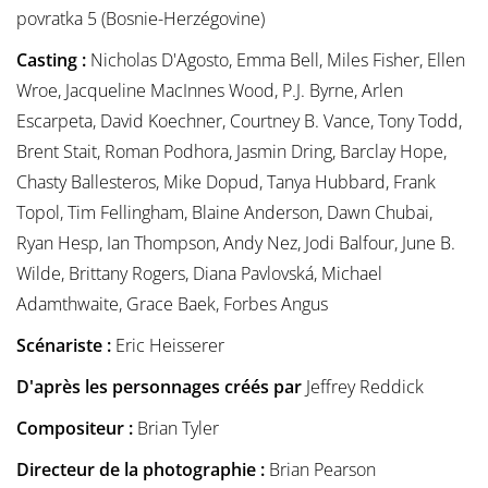
povratka 5 (Bosnie-Herzégovine)
Casting :
Nicholas D'Agosto, Emma Bell, Miles Fisher, Ellen
Wroe, Jacqueline MacInnes Wood, P.J. Byrne, Arlen
Escarpeta, David Koechner, Courtney B. Vance, Tony Todd,
Brent Stait, Roman Podhora, Jasmin Dring, Barclay Hope,
Chasty Ballesteros, Mike Dopud, Tanya Hubbard, Frank
Topol, Tim Fellingham, Blaine Anderson, Dawn Chubai,
Ryan Hesp, Ian Thompson, Andy Nez, Jodi Balfour, June B.
Wilde, Brittany Rogers, Diana Pavlovská, Michael
Adamthwaite, Grace Baek, Forbes Angus
Scénariste :
Eric Heisserer
D'après les personnages créés par
Jeffrey Reddick
Compositeur :
Brian Tyler
Directeur de la photographie :
Brian Pearson