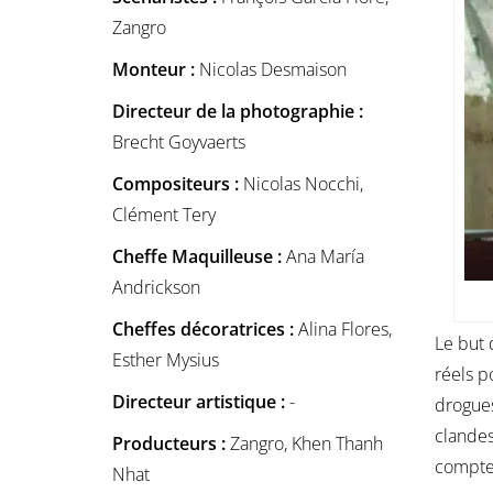
Zangro
Monteur :
Nicolas Desmaison
Directeur de la photographie :
Brecht Goyvaerts
Compositeurs :
Nicolas Nocchi,
Clément Tery
Cheffe Maquilleuse :
Ana María
Andrickson
Cheffes décoratrices :
Alina Flores,
Le but 
Esther Mysius
réels p
Directeur artistique :
-
drogues
clandes
Producteurs :
Zangro, Khen Thanh
compten
Nhat