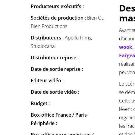
Des
Producteurs exécutifs :
mas
Sociétés de production :
Bien Ou
Bien Productions
Ayant s
Distributeurs :
Apollo Films,
d’actio
Studiocanal
wook
,
Fargea
Distributeur reprise :
réalisa
Date de sortie reprise :
peuvent
Editeur vidéo :
Le scé
Date de sortie vidéo :
se déme
Cette a
Budget :
lèvent 
Box-office France / Paris-
organis
Périphérie :
les fra
et des 
Box-office nord-américain /