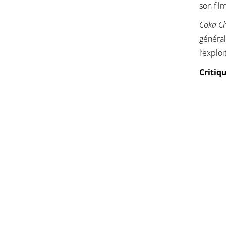
son fil
Coka Ch
général
l’exploi
Critiq