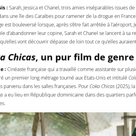
is :
Sarah, Jessica et Chanel, trois amies inséparables issues de 
ans une île des Caraïbes pour ramener de la drogue en France e
ge est bouleversé lorsque, après s’être fait arrêtée à l’aéroport,
le d’abandonner leur copine, Sarah et Chanel se lancent à sa re
qu’elles vont découvrir dépasse de loin tout ce qu’elles auraie
a Chicas
, un pur film de genre
ue :
Cinéaste française qui a travaillé comme assistante sur plus
vré un premier long métrage tourné aux Etats-Unis et intitulé
Col
as parvenu dans les salles françaises. Pour
Coka Chicas
(2025), la
e a eu lieu en République dominicaine dans des quartiers parf
es.