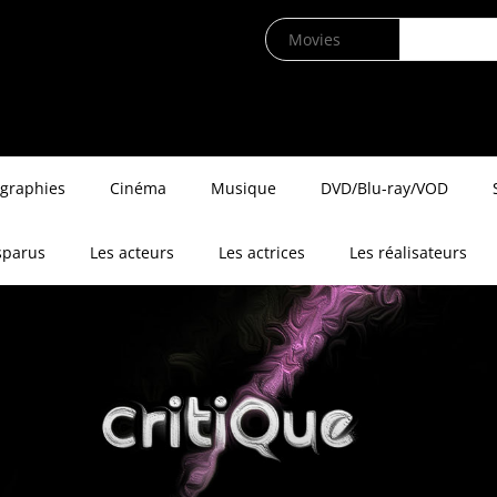
ographies
Cinéma
Musique
DVD/Blu-ray/VOD
sparus
Les acteurs
Les actrices
Les réalisateurs