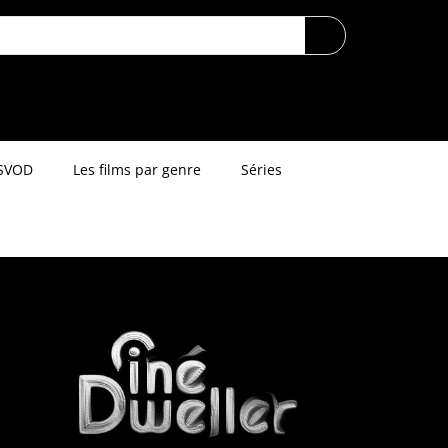
SVOD
Les films par genre
Séries