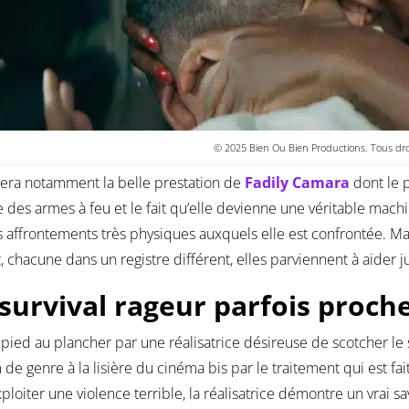
© 2025 Bien Ou Bien Productions. Tous droi
era notamment la belle prestation de
Fadily Camara
dont le p
e des armes à feu et le fait qu’elle devienne une véritable machi
s affrontements très physiques auxquels elle est confrontée. M
t, chacune dans un registre différent, elles parviennent à aider
survival rageur parfois proche
pied au plancher par une réalisatrice désireuse de scotcher le 
m de genre à la lisière du cinéma bis par le traitement qui est fa
ploiter une violence terrible, la réalisatrice démontre un vrai sa