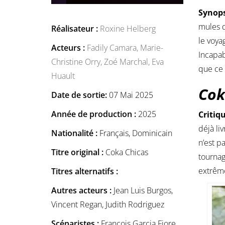
Synops
mules d
Réalisateur :
Roxine Helberg
le voya
Acteurs :
Fadily Camara,
Marie-
Incapab
Christine Orry,
Zoé Marchal,
Eva
que ce 
Huault
Cok
Date de sortie:
07 Mai 2025
Année de production :
2025
Critiq
déjà li
Nationalité :
Français, Dominicain
n’est p
Titre original :
Coka Chicas
tournag
extrêm
Titres alternatifs :
Autres acteurs :
Jean Luis Burgos,
Vincent Regan, Judith Rodriguez
Scénaristes :
François Garcia Fiore,