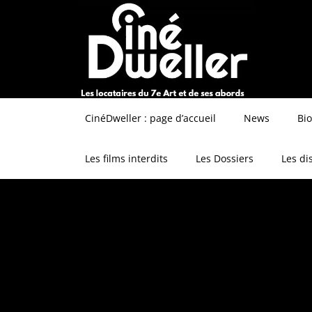
CinéDweller : page d’accueil
News
Bi
Les films interdits
Les Dossiers
Les di