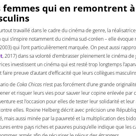
 femmes qui en remontrent à 
culins
urtout travaillé dans le cadre du cinéma de genre, la réalisatrice
n qui s’inspire notamment du cinéma sud-coréen – elle évoque
 2003) qui l’ont particulièrement marquée. On peut aussi rappr
t
, 2017) dans sa volonté d’embrasser pleinement le cinéma de 
trices investissent un cinéma qui est resté trop longtemps l’a
 faire preuve d’autant d’efficacité que leurs collègues masculin
nario de
Coka Chicas
n’est pas forcément d’une grande original
ner et risquer leurs vies pour sauver leur copine enlevée par 
venture est l’occasion pour elles de tester leur solidarité et leur
contre elles. Roxine Helberg décrit avec précision une Républ
é, mais aussi minée par la pauvreté et la multiplication des bidonv
ctures entre pays riches et pauvres puisqu’elle indique que le
hommes armés afin de sécuriser le séjour des étrangers.