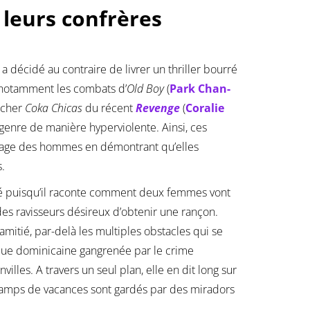
leurs confrères
 a décidé au contraire de livrer un thriller bourré
 notamment les combats d’
Old Boy
(
Park Chan-
ocher
Coka Chicas
du récent
Revenge
(
Coralie
genre de manière hyperviolente. Ainsi, ces
panage des hommes en démontrant qu’elles
s.
ité puisqu’il raconte comment deux femmes vont
des ravisseurs désireux d’obtenir une rançon.
 amitié, par-delà les multiples obstacles qui se
ique dominicaine gangrenée par le crime
illes. A travers un seul plan, elle en dit long sur
s camps de vacances sont gardés par des miradors