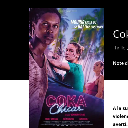
Cok
Thriller
Note de
A la s
violen
averti.