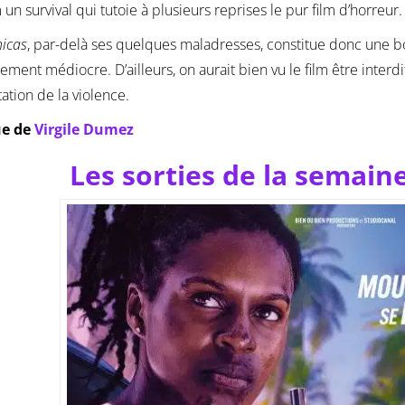
m un survival qui tutoie à plusieurs reprises le pur film d’horreur.
icas
, par-delà ses quelques maladresses, constitue donc une 
ement médiocre. D’ailleurs, on aurait bien vu le film être interdi
tation de la violence.
ue de
Virgile Dumez
Les sorties de la semain