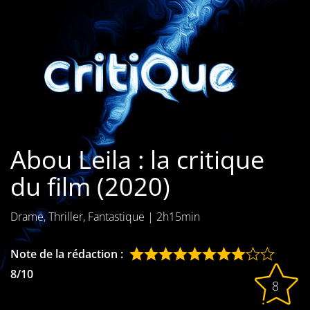
Les films par
genre
Séries
Les films
interdits
Abou Leila : la critique
Les Dossiers
du film (2020)
Les disparus
Drame, Thriller, Fantastique
|
2h15min
Les acteurs
Les actrices
Note de la rédaction :
8/10
Les réalisateurs
8