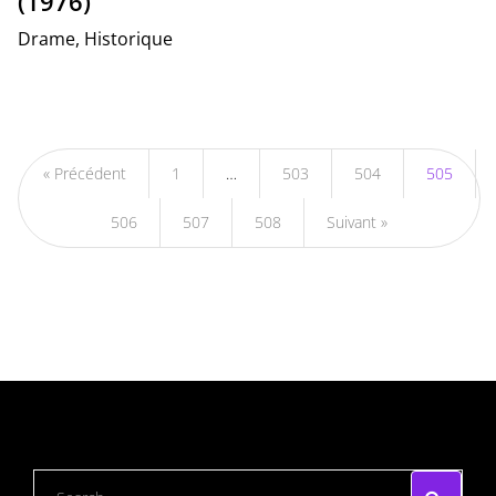
(1976)
Drame, Historique
« Précédent
1
…
503
504
505
506
507
508
Suivant »