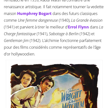
l’embauche en 1939, Raoul Walsh va connaître une
renaissance artistique. Il fait notamment tourner la vedette
maison
Humphrey Bogart
dans des futurs classiques
comme
Une femme dangereuse
(1940),
La Grande évasion
(1941) et parvient à tirer le meilleur d’
Errol Flynn
dans
La
Charge fantastique
(1941),
Sabotage à Berlin
(1942) et
Gentleman Jim
(1942). L’alchimie fonctionne parfaitement
pour des films considérés comme représentatifs de l’âge
d’or hollywoodien.