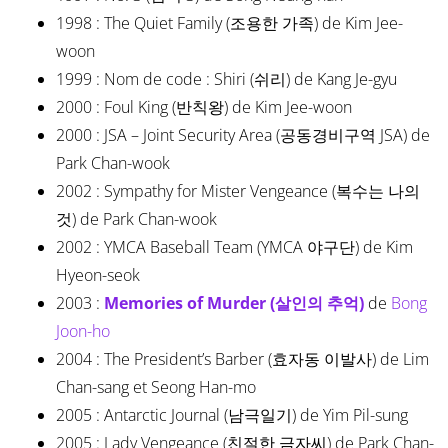
1998 : The Quiet Family (조용한 가족) de Kim Jee-
woon
1999 : Nom de code : Shiri (쉬리) de Kang Je-gyu
2000 : Foul King (반칙왕) de Kim Jee-woon
2000 : JSA – Joint Security Area (공동경비구역 JSA) de
Park Chan-wook
2002 : Sympathy for Mister Vengeance (복수는 나의
것) de Park Chan-wook
2002 : YMCA Baseball Team (YMCA 야구단) de Kim
Hyeon-seok
2003 :
Memories of Murder (살인의 추억)
de
Bong
Joon-ho
2004 : The President’s Barber (효자동 이발사) de Lim
Chan-sang et Seong Han-mo
2005 : Antarctic Journal (남극일기) de Yim Pil-sung
2005 : Lady Vengeance (친절한 금자씨) de Park Chan-