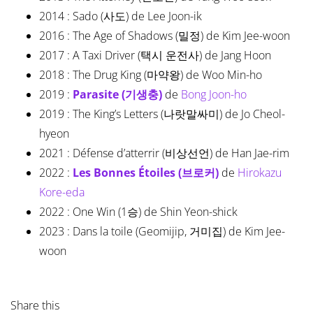
2014 : Sado (사도) de Lee Joon-ik
2016 : The Age of Shadows (밀정) de Kim Jee-woon
2017 : A Taxi Driver (택시 운전사) de Jang Hoon
2018 : The Drug King (마약왕) de Woo Min-ho
2019 :
Parasite (기생충)
de
Bong Joon-ho
2019 : The King’s Letters (나랏말싸미) de Jo Cheol-
hyeon
2021 : Défense d’atterrir (비상선언) de Han Jae-rim
2022 :
Les Bonnes Étoiles (브로커)
de
Hirokazu
Kore-eda
2022 : One Win (1승) de Shin Yeon-shick
2023 : Dans la toile (Geomijip, 거미집) de Kim Jee-
woon
Share this