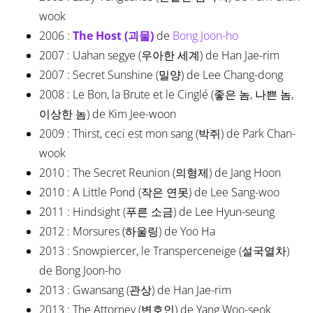
wook
2006 :
The Host (괴물)
de
Bong Joon-ho
2007 : Uahan segye (우아한 세계) de Han Jae-rim
2007 : Secret Sunshine (밀양) de Lee Chang-dong
2008 : Le Bon, la Brute et le Cinglé (좋은 놈, 나쁜 놈,
이상한 놈) de Kim Jee-woon
2009 : Thirst, ceci est mon sang (박쥐) de Park Chan-
wook
2010 : The Secret Reunion (의형제) de Jang Hoon
2010 : A Little Pond (작은 연못) de Lee Sang-woo
2011 : Hindsight (푸른 소금) de Lee Hyun-seung
2012 : Morsures (하울링) de Yoo Ha
2013 : Snowpiercer, le Transperceneige (설국열차)
de Bong Joon-ho
2013 : Gwansang (관상) de Han Jae-rim
2013 : The Attorney (변호인) de Yang Woo-seok