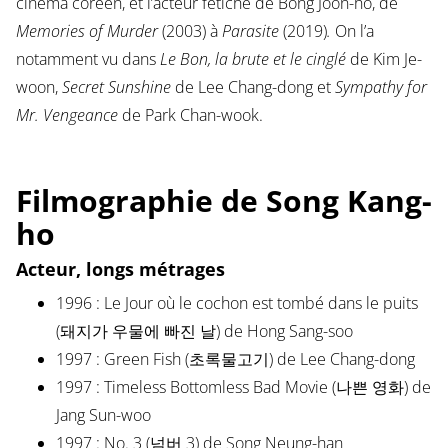
cinéma coréen, et l’acteur fétiche de Bong Joon-ho, de
Memories of Murder
(2003) à
Parasite
(2019)
.
On l’a
notamment vu dans
Le Bon, la brute et le cinglé
de Kim Je-
woon,
Secret Sunshine
de Lee Chang-dong et
Sympathy for
Mr. Vengeance
de Park Chan-wook.
Filmographie de Song Kang-
ho
Acteur, longs métrages
1996 : Le Jour où le cochon est tombé dans le puits
(돼지가 우물에 빠진 날) de Hong Sang-soo
1997 : Green Fish (초록물고기) de Lee Chang-dong
1997 : Timeless Bottomless Bad Movie (나쁜 영화) de
Jang Sun-woo
1997 : No. 3 (넘버 3) de Song Neung-han