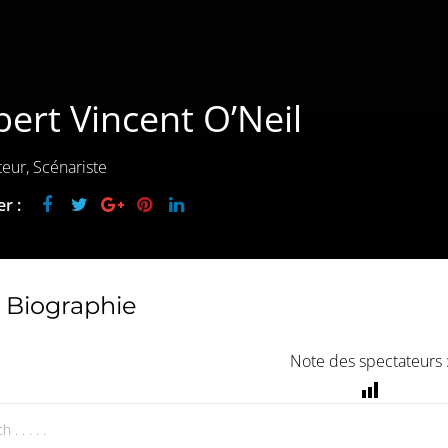
ert Vincent O’Neil
teur, Scénariste
r :
Biographie
Note des spectateurs 