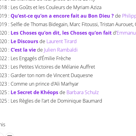
018 : Les Goûts et les Couleurs de Myriam Aziza
019 :
Qu’est-ce qu’on a encore fait au Bon Dieu ?
de
Phili
019 : Selfie de Thomas Bidegain, Marc Fitoussi, Tristan Aurouet,
020 :
Les Choses qu’on dit, les Choses qu’on fait
d’
Emmanue
020 :
Le Discours
de
Laurent Tirard
020 :
C’est la vie
de
Julien Rambaldi
022 : Les Engagés d’Émilie Frèche
023 : Les Petites Victoires de Mélanie Auffret
023 : Garder ton nom de Vincent Duquesne
023 : Comme un prince d’Ali Marhyar
025 :
Le Secret de Khéops
de
Barbara Schulz
025 : Les Règles de l’art de Dominique Baumard
his