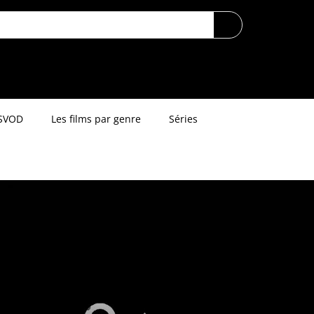
SVOD
Les films par genre
Séries