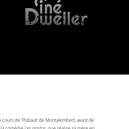
:
 cours de Thibault de Montalembert, avant de
s la comédie
Les aristos
, que réalise sa mère en