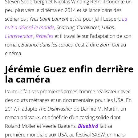
Steven Soderbergh et Nicolas Winding Refn, il s’oriente un
peu plus vers le cinéma en 2014 et se lance dans des
scénarios :
Yves Saint Laurent
et
Iris
pour Jalil Lespert,
La
nuit a dévoré le monde
, Sparring, Carnivores, Lukas,
L’intervention
,
Rebelles
et il travaille sur l’adaptation de son
roman,
Balancé dans les cordes
, c’est-à-dire
Burn Out
au
cinéma.
Jérémie Guez enfin derrière
la caméra
L’auteur fait ses premières armes comme réalisateur avec
des courts métrages et un documentaire pour les USA. En
2017, il adapte
The Dishwasher
de Dannie M. Martin, un
roman poisseux, et bénéficie d’un casting solide dont
Roland Moller et Veerle Baetens.
Bluebird
fait sa
première mondiale aux USA, au festival SXSW, en mars