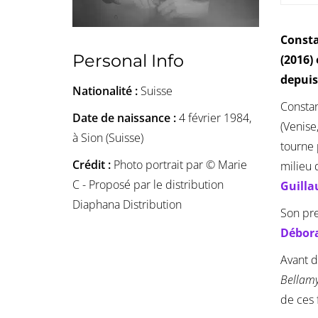
Consta
Personal Info
(2016)
depuis
Nationalité :
Suisse
Constan
Date de naissance :
4 février 1984,
(Venise
à Sion (Suisse)
tourne 
Crédit :
Photo portrait par © Marie
milieu 
C - Proposé par le distribution
Guilla
Diaphana Distribution
Son pr
Débor
Avant d
Bellam
de ces 