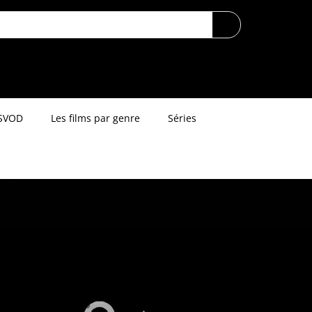
SVOD
Les films par genre
Séries