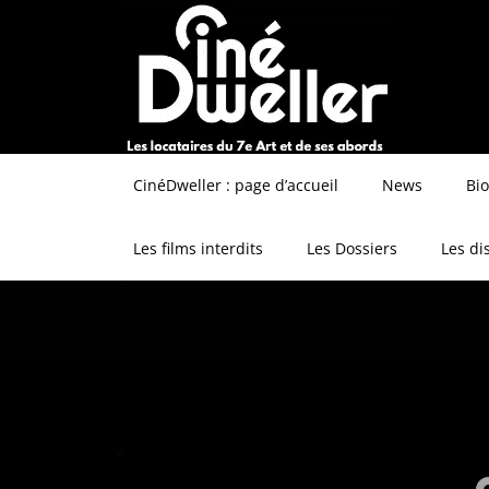
CinéDweller : page d’accueil
News
Bi
Les films interdits
Les Dossiers
Les di