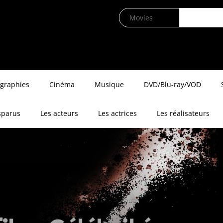
ographies
Cinéma
Musique
DVD/Blu-ray/VOD
sparus
Les acteurs
Les actrices
Les réalisateurs