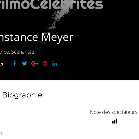
nstance Meyer
trice, Scénariste
r :
Biographie
Note des spectateurs 