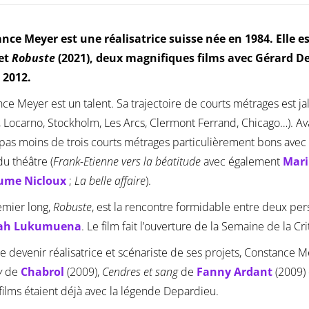
nce Meyer est une réalisatrice suisse née en 1984. Elle 
 et
Robuste
(2021), deux magnifiques films avec Gérard Dep
 2012.
ce Meyer est un talent. Sa trajectoire de courts métrages est j
, Locarno, Stockholm, Les Arcs, Clermont Ferrand, Chicago…). Ava
pas moins de trois courts métrages particulièrement bons ave
du théâtre (
Frank-Etienne vers la béatitude
avec également
Mari
ume Nicloux
;
La belle affaire
).
emier long,
Robuste
, est la rencontre formidable entre deux per
ah Lukumuena
. Le film fait l’ouverture de la Semaine de la C
e devenir réalisatrice et scénariste de ses projets, Constance M
y
de
Chabrol
(2009),
Cendres et sang
de
Fanny Ardant
(2009)
films étaient déjà avec la légende Depardieu.