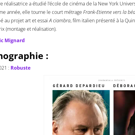
re réalisatrice a étudié l’école de cinéma de la New York Univers
e année, elle tourne le court métrage
Frank-Etienne vers la bé
pé au projet art et essai
A ciambra
, film italien présenté à la Qu
ix (montage et réalisation).
ic Mignard
mographie :
021 :
Robuste