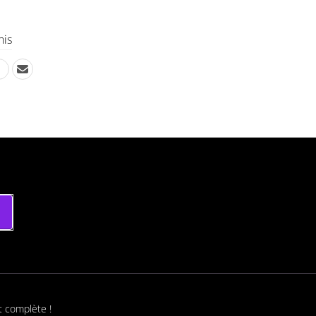
his
t complète !