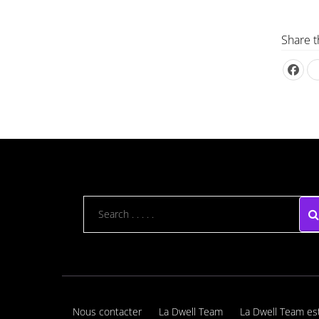
Share t
Nous contacter
La Dwell Team
La Dwell Team es