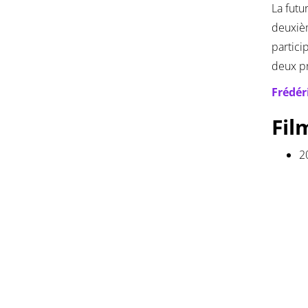
La futu
deuxièm
partici
deux pr
Frédér
Fil
2