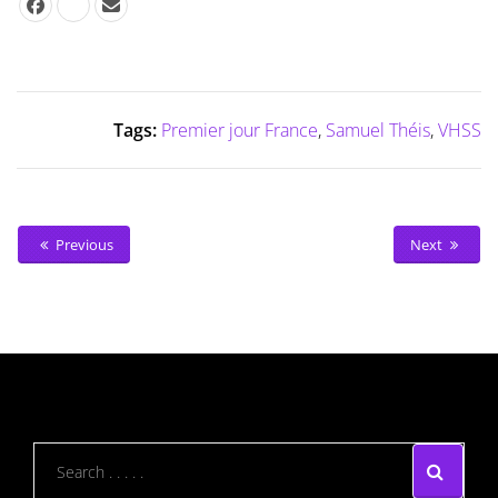
Tags:
Premier jour France
,
Samuel Théis
,
VHSS
Previous
Next