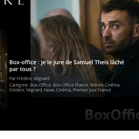
Les films par
genre
Séries
Les films
interdits
Box-office : Je le jure de Samuel Theis lâché
par tous ?
Les Dossiers
Par
Frédéric Mignard
Les disparus
Catégorie:
Box-Office
,
Box-Office France
,
Brèves Cinéma
,
Frédéric Mignard
,
News Cinéma
,
Premier Jour France
Les acteurs
Les actrices
Les réalisateurs