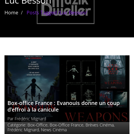
Luc Besson
Les films par
Home
Posts Tagged
/
Luc Besson/
genre
Séries
Les films
interdits
Les Dossiers
Les disparus
Les acteurs
Box-office France : Evanouis donne un coup
Les actrices
d’effroi à la canicule
Par
Frédéric Mignard
Les réalisateurs
Catégorie:
Box-Office
,
Box-Office France
,
Brèves Cinéma
,
Frédéric Mignard
,
News Cinéma