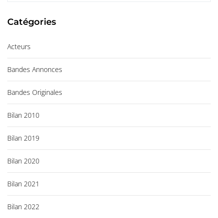
c
Catégories
h
i
Acteurs
v
e
Bandes Annonces
s
Bandes Originales
Bilan 2010
Bilan 2019
Bilan 2020
Bilan 2021
Bilan 2022