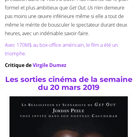
formel et plus ambitieux que
Get Out
,
Us
n’en demeure
pas moins une œuvre inférieure même si elle a tout de
même le mérite de bousculer le spectateur durant deux
heures, avec un indéniable savoir-faire.
Avec 170M$ au box-office américain, le film a été un
triomphe.
Critique de
Virgile Dumez
Les sorties cinéma de la semaine
du 20 mars 2019