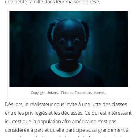
une petite famille dans leur maison de rêve.
Copyright Universal Pictures. Tous droits réservés.
Dès lors, le réalisateur nous invite à une lutte des classes
entre les privilégiés et les déclassés. Ce qui est intéressant
ici, c’est que la population afro-américaine n’est pas
considérée à part et qu’elle participe aussi grandement à