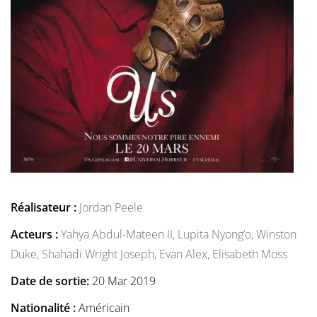
Réalisateur :
Jordan Peele
Acteurs :
Yahya Abdul-Mateen II,
Lupita Nyong’o,
Winston
Duke,
Shahadi Wright Joseph,
Evan Alex,
Elisabeth Moss
Date de sortie:
20 Mar 2019
Nationalité :
Américain