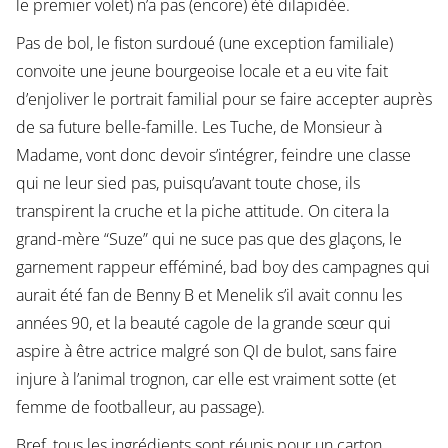
le premier volet) n’a pas (encore) été dilapidée.
Pas de bol, le fiston surdoué (une exception familiale)
convoite une jeune bourgeoise locale et a eu vite fait
d’enjoliver le portrait familial pour se faire accepter auprès
de sa future belle-famille. Les Tuche, de Monsieur à
Madame, vont donc devoir s’intégrer, feindre une classe
qui ne leur sied pas, puisqu’avant toute chose, ils
transpirent la cruche et la piche attitude. On citera la
grand-mère “Suze” qui ne suce pas que des glaçons, le
garnement rappeur efféminé, bad boy des campagnes qui
aurait été fan de Benny B et Menelik s’il avait connu les
années 90, et la beauté cagole de la grande sœur qui
aspire à être actrice malgré son QI de bulot, sans faire
injure à l’animal trognon, car elle est vraiment sotte (et
femme de footballeur, au passage).
Bref, tous les ingrédients sont réunis pour un carton