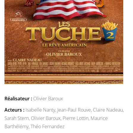
Réalisateur :
Olivier Baroux
Acteurs :
Isabelle Nanty,
Jean-Paul Rouve,
Claire Nadeau,
Sarah Stern,
Olivier Baroux,
Pierre Lottin,
Maurice
Barthélémy,
Théo Fernandez