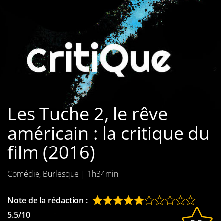
Les films par
genre
Séries
Les films
interdits
Les Tuche 2, le rêve
Les Dossiers
américain : la critique du
Les disparus
film (2016)
Les acteurs
Comédie, Burlesque
|
1h34min
Les actrices
Les réalisateurs
Note de la rédaction :
5.5/10