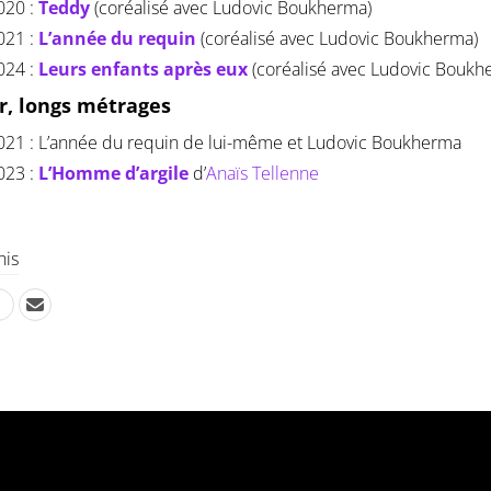
020 :
Teddy
(coréalisé avec Ludovic Boukherma)
021 :
L’année du requin
(coréalisé avec Ludovic Boukherma)
024 :
Leurs enfants après eux
(coréalisé avec Ludovic Boukh
r, longs métrages
021 : L’année du requin de lui-même et Ludovic Boukherma
023 :
L’Homme d’argile
d’
Anaïs Tellenne
his