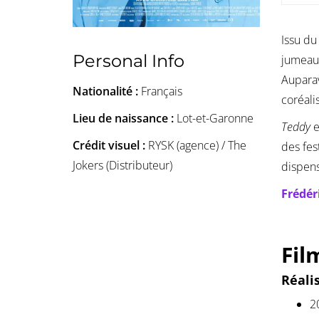
Issu du
Personal Info
jumea
Auparav
Nationalité :
Français
coréali
Lieu de naissance :
Lot-et-Garonne
Teddy
e
Crédit visuel :
RYSK (agence) / The
des fes
Jokers (Distributeur)
dispen
Frédér
Fil
Réali
2