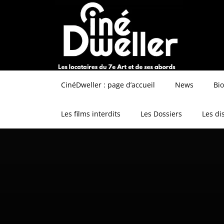
CinéDweller : page d’accueil
News
Bi
Les films interdits
Les Dossiers
Les di