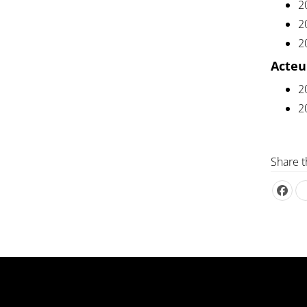
2
2
2
Acteu
2
2
Share t