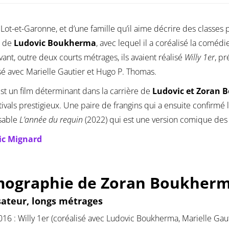
 Lot-et-Garonne, et d’une famille qu’il aime décrire des classes 
u de
Ludovic Boukherma
, avec lequel il a coréalisé la coméd
ant, outre deux courts métrages, ils avaient réalisé
Willy 1er
, pr
sé avec Marielle Gautier et Hugo P. Thomas.
st un film déterminant dans la carrière de
Ludovic et Zoran
tivals prestigieux. Une paire de frangins qui a ensuite confirmé 
sable
L’année du requin
(2022) qui est une version comique de
ic Mignard
mographie de Zoran Boukher
sateur, longs métrages
016 : Willy 1er (coréalisé avec Ludovic Boukherma, Marielle Ga