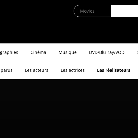
ographies
Cinéma
Musique
DVD/Blu-ray/VOD
sparus
Les acteurs
Les actrices
Les réalisateurs