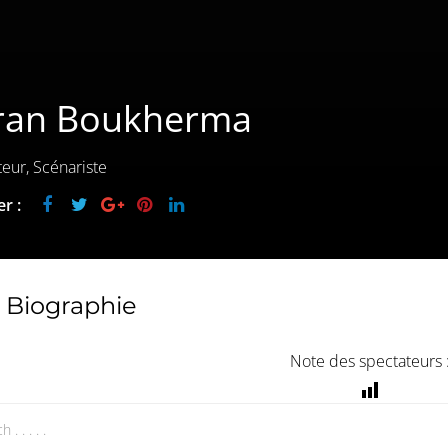
ran Boukherma
teur, Scénariste
r :
Biographie
Note des spectateurs 