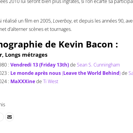
ées 2010 lui seront bien plus ingrates, si l’on écarte sa particip
si réalisé un film en 2005,
Loverboy
, et depuis les années 90, av
met d’alterner scènes et tournages.
mographie de Kevin Bacon :
r, Longs métrages
980 :
Vendredi 13 (Friday 13th)
de
Sean S. Cunningham
023 :
Le monde après nous
(
Leave the World Behind
)
de
Sa
024 :
MaXXXine
de
Ti West
his