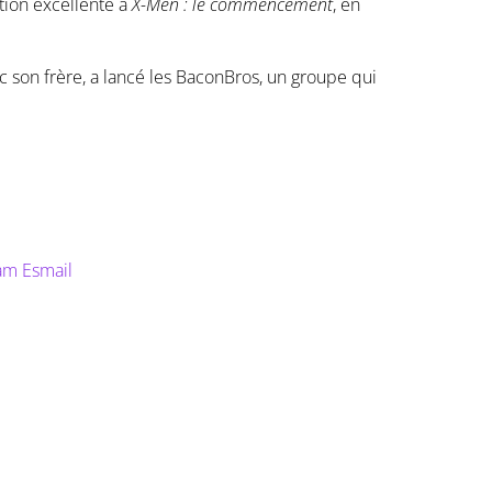
ation excellente à
X-Men : le commencement
, en
ec son frère, a lancé les BaconBros, un groupe qui
m Esmail