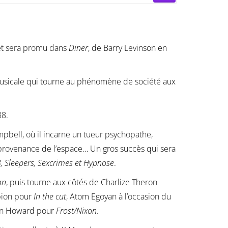
et sera promu dans
Diner
, de Barry Levinson en
usicale qui tourne au phénomène de société aux
8.
pbell, où il incarne un tueur psychopathe,
provenance de l’espace… Un gros succès qui sera
13, Sleepers, Sexcrimes et Hypnose
.
an
, puis tourne aux côtés de Charlize Theron
pion pour
In the cut
, Atom Egoyan à l’occasion du
on Howard pour
Frost/Nixon
.