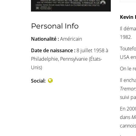
Kevin
Personal Info
Il déma
1982.
Nationalité :
Américain
Toutefo
Date de naissance :
8 juillet 1958 à
USA en
Philadelphie, Pennsylvanie (États-
Unis)
On le r
Il ench
Social:
Tremor
suivi p
En 2000
dans
M
cannoi