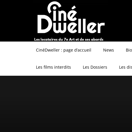
CinéDweller : page d’accueil
News
Bi
Les films interdits
Les Dossiers
Les di