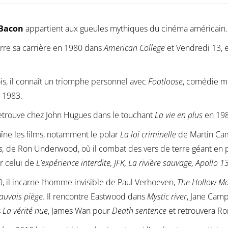
 Bacon
appartient aux gueules mythiques du cinéma américain.
rre sa carrière en 1980 dans
American College
et Vendredi 13, 
is, il connaît un triomphe personnel avec
Footloose
, comédie m
 1983.
etrouve chez John Hugues dans le touchant
La vie en plus
en 198
aîne les films, notamment le polar
La loi criminelle
de Martin Cam
s,
de Ron Underwood, où il combat des vers de terre géant en 
ar celui de
L’expérience interdite, JFK, La rivière sauvage, Apollo 
, il incarne l’homme invisible de Paul Verhoeven,
The Hollow M
auvais piège
. Il rencontre Eastwood dans
Mystic river
, Jane Cam
s
La vérité nue
, James Wan pour
Death sentence
et retrouvera R