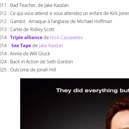
011 : Bad Teacher, de Jake Kasdan
012 : Ce qui vous attend si vous attendez un enfant de Kirk Jone
012 : Gambit : Arnaque à l’anglaise de Michael Hoffman
013 : Cartel de Ridley Scott
014 :
Triple alliance
de
Nick Cassavetes
014 :
Sex Tape
de
Jake Kasdan
014 : Annie de Will Gluck
024 : Back in Action de Seth Gordon
025 : Outcome de Jonah Hill