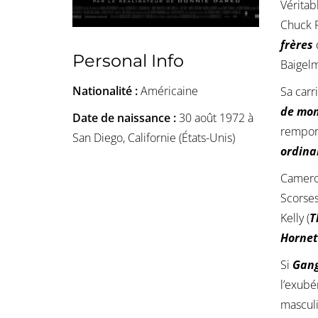
Véritab
Chuck R
frères
Personal Info
Baigel
Nationalité :
Américaine
Sa carr
de mon
Date de naissance :
30 août 1972 à
remport
San Diego, Californie (États-Unis)
ordina
Cameron
Scorses
Kelly (
T
Hornet
Si
Gang
l’exubé
masculi