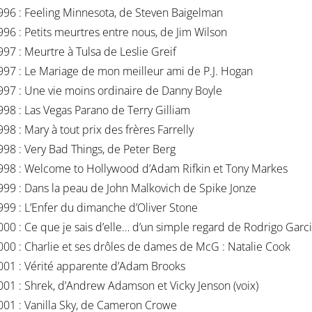
996 : Feeling Minnesota, de Steven Baigelman
996 : Petits meurtres entre nous, de Jim Wilson
997 : Meurtre à Tulsa de Leslie Greif
997 : Le Mariage de mon meilleur ami de P.J. Hogan
997 : Une vie moins ordinaire de Danny Boyle
998 : Las Vegas Parano de Terry Gilliam
998 : Mary à tout prix des frères Farrelly
998 : Very Bad Things, de Peter Berg
998 : Welcome to Hollywood d’Adam Rifkin et Tony Markes
999 : Dans la peau de John Malkovich de Spike Jonze
999 : L’Enfer du dimanche d’Oliver Stone
000 : Ce que je sais d’elle… d’un simple regard de Rodrigo Garc
000 : Charlie et ses drôles de dames de McG : Natalie Cook
001 : Vérité apparente d’Adam Brooks
001 : Shrek, d’Andrew Adamson et Vicky Jenson (voix)
001 : Vanilla Sky, de Cameron Crowe