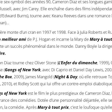
le sex-symbol des années 90, Cameron Diaz et ses longues gam
ussell, avec Jim Carey. Elle enchaîne dans des films indépendan
d’Edward Burns), tourne avec Keanu Reeves dans une romance 
man)…
ière monte d’un cran en 1997 et 1998. Face à Julia Roberts et Rup
 meilleur ami
de P.J. Hogan et incarne la Mary de
Mary à tout
e un succès phénoménal dans le monde. Danny Boyle la dirige
ire.
 Diaz tourne chez Oliver Stone (
L’Enfer du dimanche
, 1999),
e (
Gangs of New York
, avec Di Caprio et Daniel Day Lewis, 200
he Box
, 2009), James Mangold (
Night & Day
, où elle retrouve 
, 2010), et Ridley Scott qui lui offre un contre-emploi diaboliq
s of New York
est le film le plus prestigieux de Cameron Diaz, 
rance des comédies. Dotée d’une personnalité déjantée, elle s
n, la comédie. Après
Mary à tout prix
, c’est le loufoque qu’ell