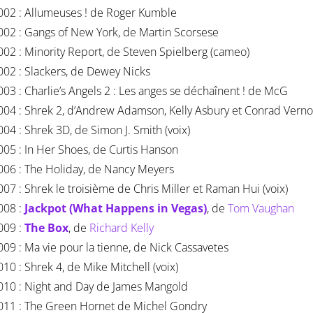
002 : Allumeuses ! de Roger Kumble
002 : Gangs of New York, de Martin Scorsese
002 : Minority Report, de Steven Spielberg (cameo)
002 : Slackers, de Dewey Nicks
003 : Charlie’s Angels 2 : Les anges se déchaînent ! de McG
004 : Shrek 2, d’Andrew Adamson, Kelly Asbury et Conrad Vernon
004 : Shrek 3D, de Simon J. Smith (voix)
005 : In Her Shoes, de Curtis Hanson
006 : The Holiday, de Nancy Meyers
007 : Shrek le troisième de Chris Miller et Raman Hui (voix)
008 :
Jackpot (What Happens in Vegas)
, de
Tom Vaughan
009 :
The Box
, de
Richard Kelly
009 : Ma vie pour la tienne, de Nick Cassavetes
010 : Shrek 4, de Mike Mitchell (voix)
010 : Night and Day de James Mangold
011 : The Green Hornet de Michel Gondry