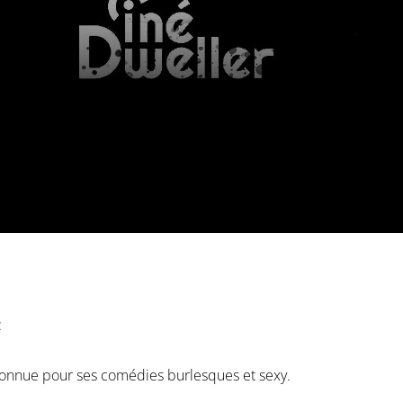
:
connue pour ses comédies burlesques et sexy.