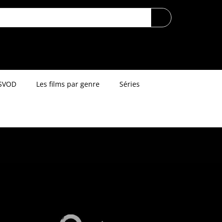
SVOD
Les films par genre
Séries