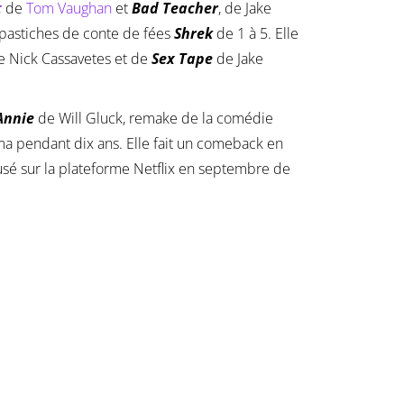
t
de
Tom Vaughan
et
Bad Teacher
, de Jake
s pastiches de conte de fées
Shrek
de 1 à 5. Elle
e Nick Cassavetes et de
Sex Tape
de Jake
Annie
de Will Gluck, remake de la comédie
ma pendant dix ans. Elle fait un comeback en
usé sur la plateforme Netflix en septembre de