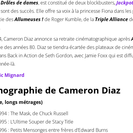
e
Drôles de dames
, est constitué de deux blockbusters,
Jackpo
sont des succès. Elle offre sa voix à la princesse Fiona dans le
rtie des
Allumeuses !
de Roger Kumble, de la
Triple Alliance
d
.
, Cameron Diaz annonce sa retraite cinématographique après
e des années 80. Diaz se tiendra écartée des plateaux de ciné
ns Back in Action de Seth Gordon, avec Jamie Foxx qui est diff
nnée-là.
ic Mignard
mographie de Cameron Diaz
ce, longs métrages)
994 : The Mask, de Chuck Russell
995 : L’Ultime Souper de Stacy Title
996 : Petits Mensonges entre frères d’Edward Burns