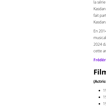
la séri
Kasdan 
fait pa
Kasdan
En 2014
musical
2024 da
cette a
Frédér
Fil
(Actri
1
1
1