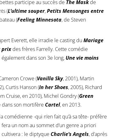
bettes participe au succès de
The Mask
de
ts (
L’ultime souper
,
Petits Mensonges entre
bateau (
Feeling Minnesota
, de Steven
ert Everett, elle irradie le casting du
Mariage
 prix
des frères Farrelly. Cette comédie
 également dans son 3e long,
Une vie moins
 Cameron Crowe (
Vanilla Sky
, 2001), Martin
2), Curtis Hanson (
In her Shoes
, 2005), Richard
Tom Cruise, en 2010), Michel Gondry (
Green
ue dans son mortifère
Cartel
, en 2013.
la comédienne -qui n’en fait qu’à sa tête- préfère
e fera un nom au sommet d’un genre a priori
e cultivera : le diptyque
Charlie’s Angels
, d’après