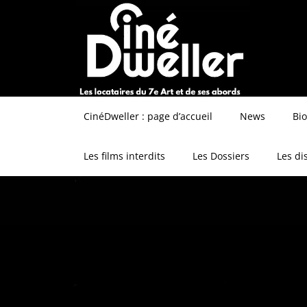
CinéDweller : page d’accueil
News
Bi
Les films interdits
Les Dossiers
Les di