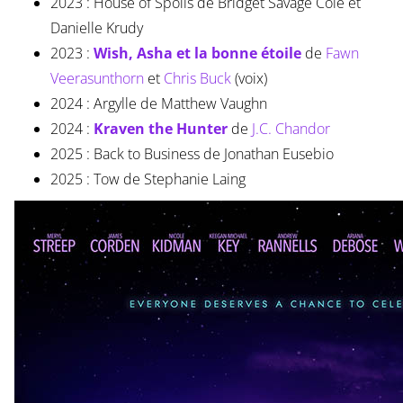
2023 : House of Spoils de Bridget Savage Cole et
Danielle Krudy
2023 :
Wish, Asha et la bonne étoile
de
Fawn
Veerasunthorn
et
Chris Buck
(voix)
2024 : Argylle de Matthew Vaughn
2024 :
Kraven the Hunter
de
J.C. Chandor
2025 : Back to Business de Jonathan Eusebio
2025 : Tow de Stephanie Laing