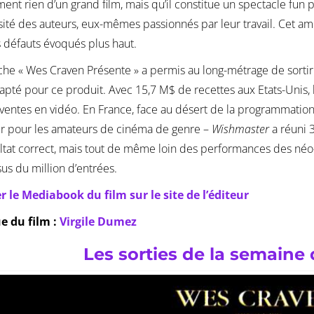
ent rien d’un grand film, mais qu’il constitue un spectacle fun 
ité des auteurs, eux-mêmes passionnés par leur travail. Cet am
s défauts évoqués plus haut.
che « Wes Craven Présente » a permis au long-métrage de sortir 
apté pour ce produit. Avec 15,7 M$ de recettes aux Etats-Unis, l
 ventes en vidéo. En France, face au désert de la programmation 
r pour les amateurs de cinéma de genre –
Wishmaster
a réuni 3
ltat correct, mais tout de même loin des performances des néo-
us du million d’entrées.
r le Mediabook du film sur le site de l’éditeur
ue du film :
Virgile Dumez
Les sorties de la semaine 