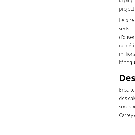
la plup
project
Le pire
verts p
d’ouver
numériq
millio
l’époqu
Des
Ensuite
des cai
sont so
Carrey 