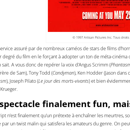
© 1997 Artisan Pictures Inc. Tous droits
service assuré par de nombreux caméos de stars de films d’horre
 degré du film en le forçant à adopter un ton de méta-cinéma 
n sait. A vous donc de repérer la voix d’Angus Scrimm (
Phantas
frère de Sam), Tony Todd (
Candyman
), Ken Hodder (Jason dans
asm
), Joseph Pilato (
Le jour des morts-vivants
) et bien évidemmen
 Krueger.
spectacle finalement fun, mai
cript n’est finalement qu’un prétexte à enchaîner les meurtres, sou
 par un twist malin qui satisfera les amateurs du genre. On pe