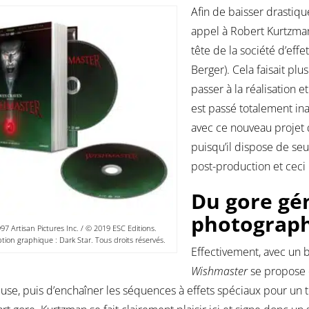
Afin de baisser drastiqu
appel à Robert Kurtzman 
tête de la société d’eff
Berger). Cela faisait pl
passer à la réalisation 
est passé totalement in
avec ce nouveau projet 
puisqu’il dispose de seu
post-production et ceci
Du gore gé
photograph
97 Artisan Pictures Inc. / © 2019 ESC Editions.
ion graphique : Dark Star. Tous droits réservés.
Effectivement, avec un b
Wishmaster
se propose 
use, puis d’enchaîner les séquences à effets spéciaux pour un t