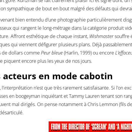
art gore. Kurtzman se fait clairement plaisir ici et signe donc 
ion sympathique de bout en bout malgré des défauts qui devraie
 venant bien entendu d’une photographie particulièrement disg
isseux qui rangent le long-métrage dans la catégorie produit v
ture. Affront esthétique de chaque instant,
Wishmaster
souffre 
ues qui viennent défigurer plusieurs plans. Déjà passablemen
ns de dollars comme
Peur bleue
(Harlin, 1999) ou encore
L’efface
e piquent encore plus les yeux de nos jours.
 acteurs en mode cabotin
, l’interprétation n’est que très rarement satisfaisante. Si l’on 
sses en boogeyman inquiétant et Tammy Lauren tenant son rang d
uvent mal dirigés. On pense notamment à Chris Lemmon (fils de
désarticulé.