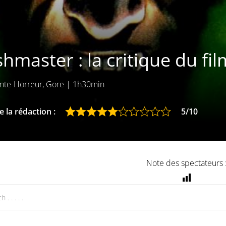
hmaster : la critique du fi
nte-Horreur, Gore
|
1h30min
 la rédaction :
5/10
Note des spectateurs 