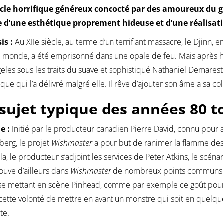
cle horrifique généreux concocté par des amoureux du 
e d’une esthétique proprement hideuse et d’une réalisati
is :
Au XIIe siècle, au terme d’un terrifiant massacre, le Djinn, 
e monde, a été emprisonné dans une opale de feu. Mais après hui
eles sous les traits du suave et sophistiqué Nathaniel Demarest
ique qui l’a délivré malgré elle. Il rêve d’ajouter son âme a sa col
sujet typique des années 80 t
e :
Initié par le producteur canadien Pierre David, connu pour a
erg, le projet
Wishmaster
a pour but de ranimer la flamme des
la, le producteur s’adjoint les services de Peter Atkins, le scéna
ouve d’ailleurs dans
Wishmaster
de nombreux points communs a
se mettant en scène Pinhead, comme par exemple ce goût pour l
 cette volonté de mettre en avant un monstre qui soit en quelqu
te.