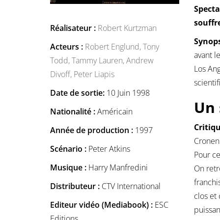
Specta
souffr
Réalisateur :
Robert Kurtzman
Synops
Acteurs :
Robert Englund,
Tony
avant l
Todd,
Tammy Lauren,
Andrew
Los Ang
Divoff,
Peter Liapis
scientif
Date de sortie:
10 Juin 1998
Un 
Nationalité :
Américain
Critiqu
Année de production :
1997
Cronenb
Scénario :
Peter Atkins
Pour ce
Musique :
Harry Manfredini
On retr
franchi
Distributeur :
CTV International
clos et
Editeur vidéo (Mediabook) :
ESC
puissan
Editions