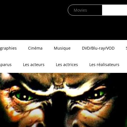
ographies
Cinéma
Musique
DVD/Blu-ray/VOD
sparus
Les acteurs
Les actrices
Les réalisateurs