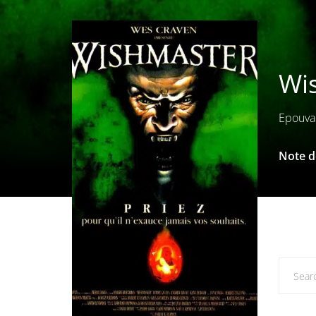
Wis
Epouva
Note de