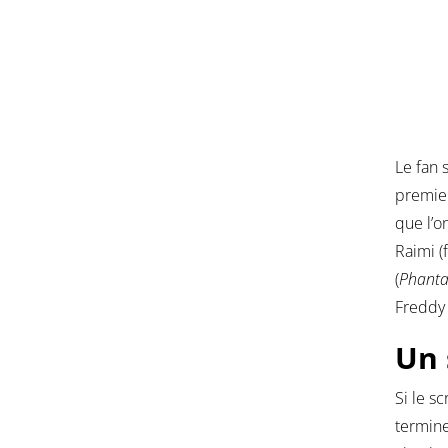
Le fan 
premier
que l’o
Raimi (
(
Phant
Freddy
Un 
Si le s
termine