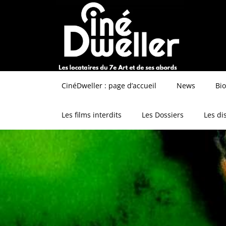
CinéDweller : page d’accueil
News
Bi
Les films interdits
Les Dossiers
Les di