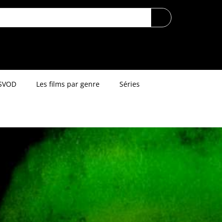
SVOD
Les films par genre
Séries