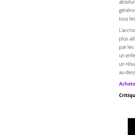
absolum
généros
tous le
L’accro
plus ad
par les
un enfe
un résu
au-dess
Achete
Critiq